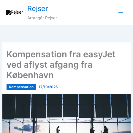
Gå
Rejser
til
indholdet
Arrangér Rejser
Kompensation fra easyJet
ved aflyst afgang fra
København
Kompensation
17/10/2025