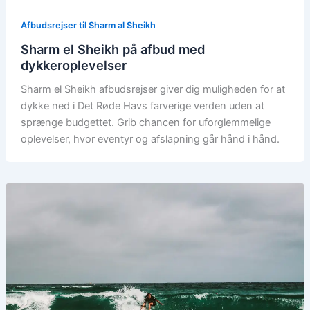
Afbudsrejser til Sharm al Sheikh
Sharm el Sheikh på afbud med
dykkeroplevelser
Sharm el Sheikh afbudsrejser giver dig muligheden for at
dykke ned i Det Røde Havs farverige verden uden at
sprænge budgettet. Grib chancen for uforglemmelige
oplevelser, hvor eventyr og afslapning går hånd i hånd.