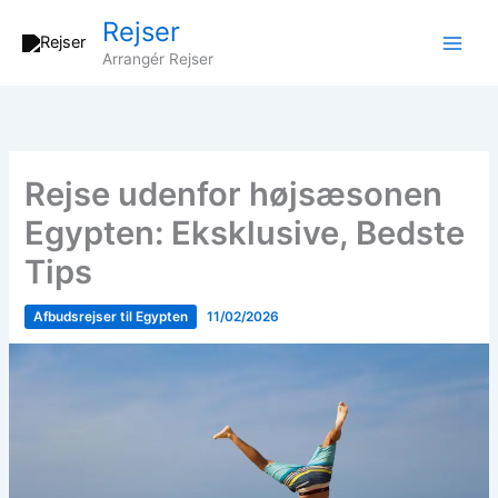
Gå
Rejser
til
Arrangér Rejser
indholdet
Rejse udenfor højsæsonen
Egypten: Eksklusive, Bedste
Tips
Afbudsrejser til Egypten
11/02/2026