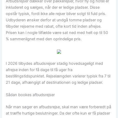
Afbudsrejser dækker over pakkerejser, hvor fly og hotel er
inkluderet og sælges, når der er ledige pladser. Disse
opstår typisk, fordi ikke alle rejser bliver solgt til fuld pris.
Udbyderen ønsker derfor at undgå tomme pladser og
tilbyder rejserne med rabat, ofte kort tid inden afrejse.
Prisen kan i nogle tilfælde være sat ned med helt op til 50
% sammenlignet med den oprindelige pris.
I 2026 tilbydes afbudsrejser stadig hovedsageligt med
afrejse inden for få dage til få uger fra
bestillingstidspunktet. Rejselængden varierer typisk fra 7 til
21 dage, afhængigt af destinationen og ledige pladser.
Sådan bookes afbudsrejser
Når man søger en afbudsrejse, skal man være forberedt på
at træffe hurtige beslutninger. Da der ofte kun er få pladser