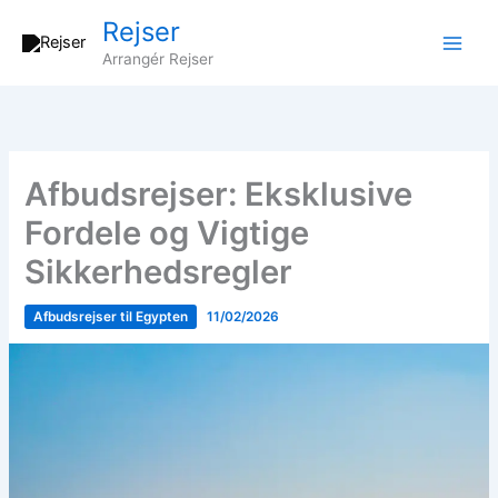
Gå
Rejser
til
Arrangér Rejser
indholdet
Afbudsrejser: Eksklusive
Fordele og Vigtige
Sikkerhedsregler
Afbudsrejser til Egypten
11/02/2026