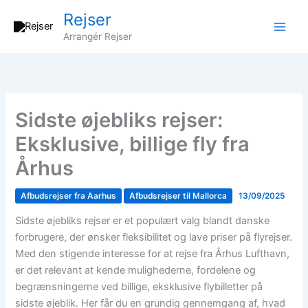
Gå
Rejser
til
Arrangér Rejser
indholdet
Sidste øjebliks rejser:
Eksklusive, billige fly fra
Århus
Afbudsrejser fra Aarhus
Afbudsrejser til Mallorca
13/09/2025
Sidste øjebliks rejser er et populært valg blandt danske
forbrugere, der ønsker fleksibilitet og lave priser på flyrejser.
Med den stigende interesse for at rejse fra Århus Lufthavn,
er det relevant at kende mulighederne, fordelene og
begrænsningerne ved billige, eksklusive flybilletter på
sidste øjeblik. Her får du en grundig gennemgang af, hvad