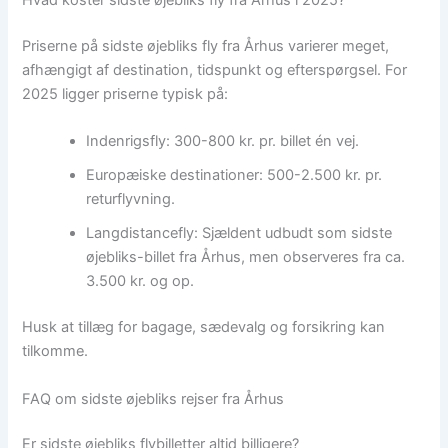
Hvad koster sidste øjebliks fly fra Århus i 2025?
Priserne på sidste øjebliks fly fra Århus varierer meget,
afhængigt af destination, tidspunkt og efterspørgsel. For
2025 ligger priserne typisk på:
Indenrigsfly: 300-800 kr. pr. billet én vej.
Europæiske destinationer: 500-2.500 kr. pr.
returflyvning.
Langdistancefly: Sjældent udbudt som sidste
øjebliks-billet fra Århus, men observeres fra ca.
3.500 kr. og op.
Husk at tillæg for bagage, sædevalg og forsikring kan
tilkomme.
FAQ om sidste øjebliks rejser fra Århus
Er sidste øjebliks flybilletter altid billigere?