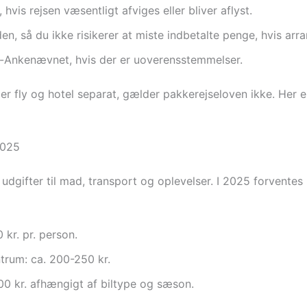
vis rejsen væsentligt afviges eller bliver aflyst.
en, så du ikke risikerer at miste indbetalte penge, hvis arr
jse-Ankenævnet, hvis der er uoverensstemmelser.
 fly og hotel separat, gælder pakkerejseloven ikke. Her er d
2025
dgifter til mad, transport og oplevelser. I 2025 forventes p
 kr. pr. person.
ntrum: ca. 200-250 kr.
1.000 kr. afhængigt af biltype og sæson.