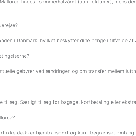
l Mallorca findes i sommerhalvåret (april-oktober), mens der
kerejse?
onden i Danmark, hvilket beskytter dine penge i tilfælde af
tingelserne?
ntuelle gebyrer ved ændringer, og om transfer mellem luftha
e tillæg. Særligt tillæg for bagage, kortbetaling eller ekst
llorca?
kort ikke dækker hjemtransport og kun i begrænset omfang