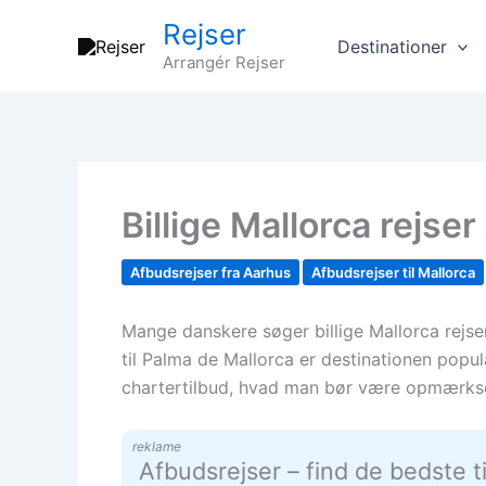
Gå
Rejser
til
Destinationer
Arrangér Rejser
indholdet
Billige Mallorca rejse
Afbudsrejser fra Aarhus
Afbudsrejser til Mallorca
Mange danskere søger billige Mallorca rejse
til Palma de Mallorca er destinationen popul
chartertilbud, hvad man bør være opmærksom
reklame
Afbudsrejser – find de bedste t