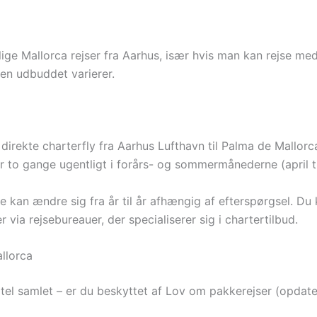
lige Mallorca rejser fra Aarhus, især hvis man kan rejse med
men udbuddet varierer.
 direkte charterfly fra Aarhus Lufthavn til Palma de Mallorc
er to gange ugentligt i forårs- og sommermånederne (april ti
n ændre sig fra år til år afhængig af efterspørgsel. Du k
via rejsebureauer, der specialiserer sig i chartertilbud.
allorca
otel samlet – er du beskyttet af Lov om pakkerejser (opdat