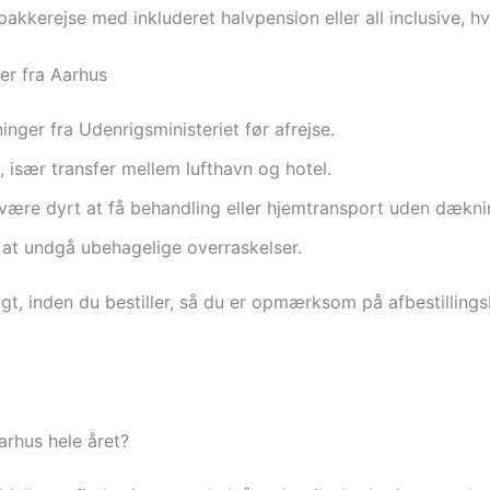
akkerejse med inkluderet halvpension eller all inclusive, hv
ser fra Aarhus
inger fra Udenrigsministeriet før afrejse.
n, især transfer mellem lufthavn og hotel.
n være dyrt at få behandling eller hjemtransport uden dækni
r at undgå ubehagelige overraskelser.
igt, inden du bestiller, så du er opmærksom på afbestillin
Aarhus hele året?