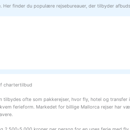
 Her finder du populære rejsebureauer, der tilbyder afbudsre
af chartertilbud
n tilbydes ofte som pakkerejser, hvor fly, hotel og transfer 
vem ferieform. Markedet for billige Mallorca rejser har vær
avere.
g 2.500-5.000 kroner per person for en uges ferie med fly 