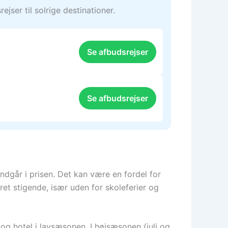
jser til solrige destinationer.
Se afbudsrejser
Se afbudsrejser
indgår i prisen. Det kan være en fordel for
et stigende, især uden for skoleferier og
og hotel i lavsæsonen. I højsæsonen (juli og