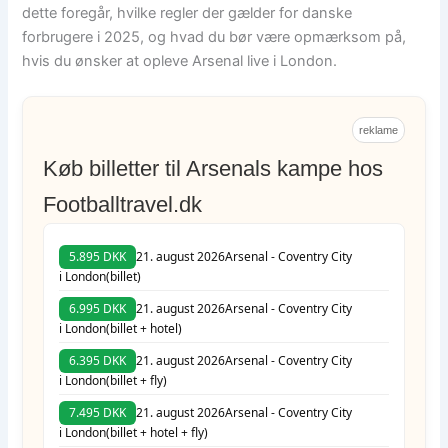
dette foregår, hvilke regler der gælder for danske
forbrugere i 2025, og hvad du bør være opmærksom på,
hvis du ønsker at opleve Arsenal live i London.
reklame
Køb billetter til Arsenals kampe hos
Footballtravel.dk
5.895 DKK
21. august 2026
Arsenal - Coventry City
i London
(billet)
6.995 DKK
21. august 2026
Arsenal - Coventry City
i London
(billet + hotel)
6.395 DKK
21. august 2026
Arsenal - Coventry City
i London
(billet + fly)
7.495 DKK
21. august 2026
Arsenal - Coventry City
i London
(billet + hotel + fly)