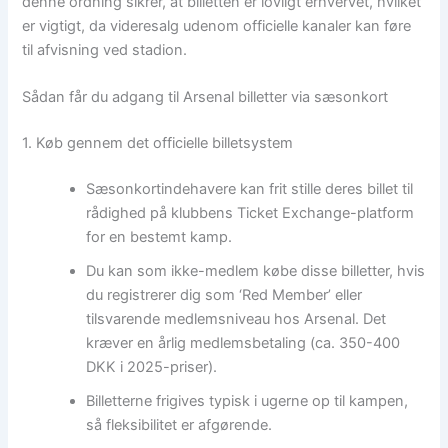
denne ordning sikrer, at billetten er lovligt erhvervet, hvilket
er vigtigt, da videresalg udenom officielle kanaler kan føre
til afvisning ved stadion.
Sådan får du adgang til Arsenal billetter via sæsonkort
1. Køb gennem det officielle billetsystem
Sæsonkortindehavere kan frit stille deres billet til
rådighed på klubbens Ticket Exchange-platform
for en bestemt kamp.
Du kan som ikke-medlem købe disse billetter, hvis
du registrerer dig som ‘Red Member’ eller
tilsvarende medlemsniveau hos Arsenal. Det
kræver en årlig medlemsbetaling (ca. 350-400
DKK i 2025-priser).
Billetterne frigives typisk i ugerne op til kampen,
så fleksibilitet er afgørende.