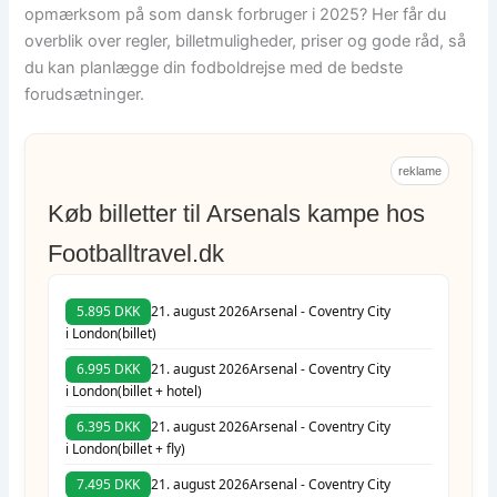
opmærksom på som dansk forbruger i 2025? Her får du
overblik over regler, billetmuligheder, priser og gode råd, så
du kan planlægge din fodboldrejse med de bedste
forudsætninger.
reklame
Køb billetter til Arsenals kampe hos
Footballtravel.dk
5.895 DKK
21. august 2026
Arsenal - Coventry City
i London
(billet)
6.995 DKK
21. august 2026
Arsenal - Coventry City
i London
(billet + hotel)
6.395 DKK
21. august 2026
Arsenal - Coventry City
i London
(billet + fly)
7.495 DKK
21. august 2026
Arsenal - Coventry City