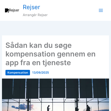
Gå
Rejser
til
indholdet
Arrangér Rejser
Sådan kan du søge
kompensation gennem en
app fra en tjeneste
Kompensation
13/09/2025