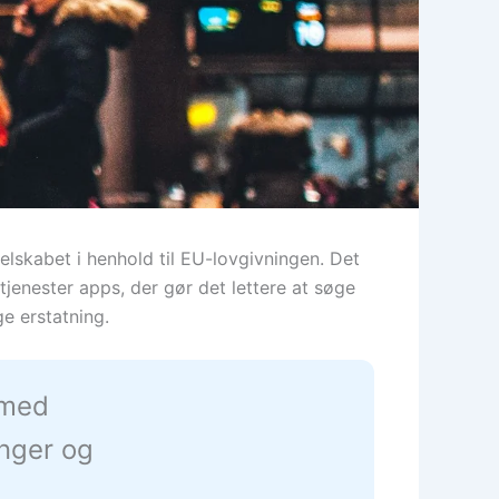
selskabet i henhold til EU-lovgivningen. Det
jenester apps, der gør det lettere at søge
e erstatning.
 med
inger og