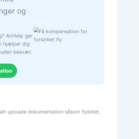
inger og
ng? AirHelp gør
i hjælper dig
– uden besvær.
ation
alt uploade dokumentation såsom flybillet,