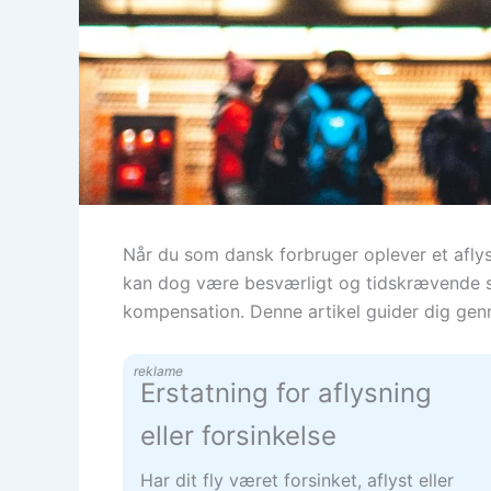
Når du som dansk forbruger oplever et aflyst 
kan dog være besværligt og tidskrævende selv
kompensation. Denne artikel guider dig genn
reklame
Erstatning for aflysning
eller forsinkelse
Har dit fly været forsinket, aflyst eller