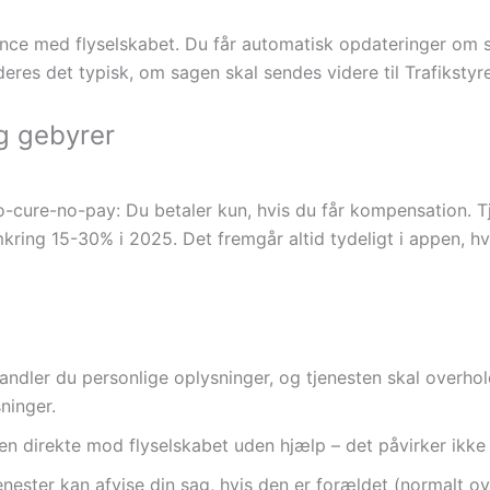
nce med flyselskabet. Du får automatisk opdateringer om sa
rderes det typisk, om sagen skal sendes videre til Trafikstyr
g gebyrer
o-cure-no-pay: Du betaler kun, hvis du får kompensation. T
kring 15-30% i 2025. Det fremgår altid tydeligt i appen, h
andler du personlige oplysninger, og tjenesten skal overho
sninger.
en direkte mod flyselskabet uden hjælp – det påvirker ikke 
ster kan afvise din sag, hvis den er forældet (normalt ov