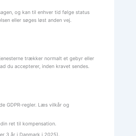
gen, og kan til enhver tid følge status
elsen eller søges løst anden vej.
jenesterne trækker normalt et gebyr eller
vad du accepterer, inden kravet sendes.
lde GDPR-regler. Læs vilkår og
din ret til kompensation.
er 3 år i Danmark i 2025).