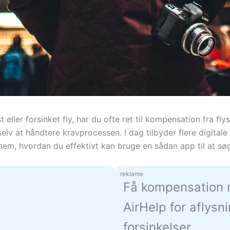
eller forsinket fly, har du ofte ret til kompensation fra fly
 at håndtere kravprocessen. I dag tilbyder flere digitale t
em, hvordan du effektivt kan bruge en sådan app til at søg
reklame
Få kompensation
AirHelp for aflysn
forsinkelser