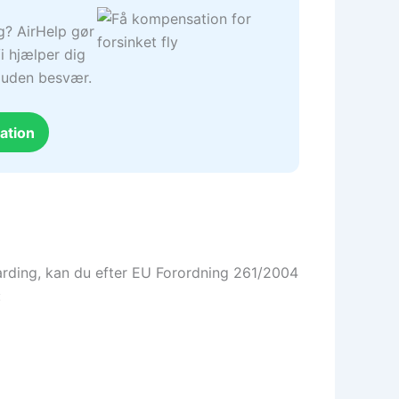
ng? AirHelp gør
i hjælper dig
– uden besvær.
ation
 boarding, kan du efter EU Forordning 261/2004
: