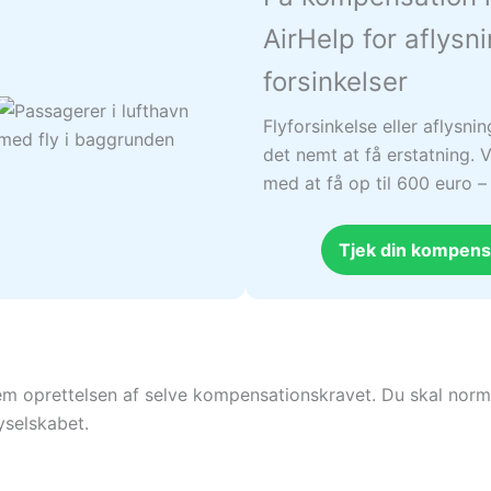
AirHelp for aflysn
forsinkelser
Flyforsinkelse eller aflysni
det nemt at få erstatning. V
med at få op til 600 euro 
Tjek din kompens
em oprettelsen af selve kompensationskravet. Du skal norm
yselskabet.