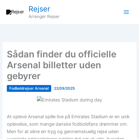
Gå
Rejser
til
Arrangér Rejser
indholdet
Sådan finder du officielle
Arsenal billetter uden
gebyrer
Fodboldrejser Arsenal
22/09/2025
At opleve Arsenal spille live på Emirates Stadium er en unik
oplevelse, som mange danske fodboldfans drømmer om.
Men for at sikre en tryg og gennemskuelig rejse uden
uventede omkostninger gælder det om at vide, hvordan