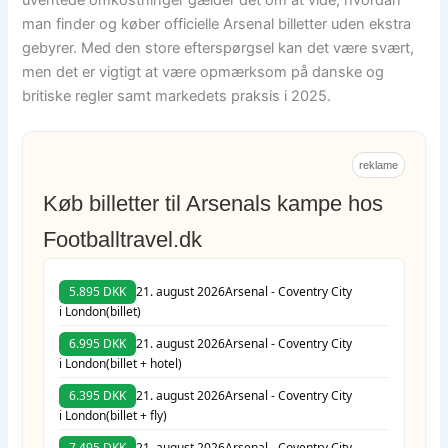
man finder og køber officielle Arsenal billetter uden ekstra
gebyrer. Med den store efterspørgsel kan det være svært,
men det er vigtigt at være opmærksom på danske og
britiske regler samt markedets praksis i 2025.
reklame
Køb billetter til Arsenals kampe hos
Footballtravel.dk
5.895 DKK
21. august 2026
Arsenal - Coventry City
i London
(billet)
6.995 DKK
21. august 2026
Arsenal - Coventry City
i London
(billet + hotel)
6.395 DKK
21. august 2026
Arsenal - Coventry City
i London
(billet + fly)
7.495 DKK
21. august 2026
Arsenal - Coventry City