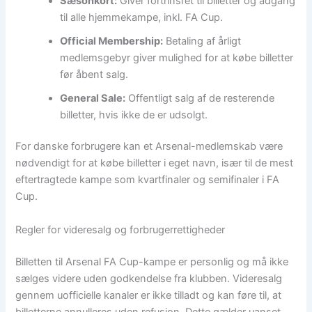
Sæsonkort:
Giver fortrinsret til billetter og adgang
til alle hjemmekampe, inkl. FA Cup.
Official Membership:
Betaling af årligt
medlemsgebyr giver mulighed for at købe billetter
før åbent salg.
General Sale:
Offentligt salg af de resterende
billetter, hvis ikke de er udsolgt.
For danske forbrugere kan et Arsenal-medlemskab være
nødvendigt for at købe billetter i eget navn, især til de mest
eftertragtede kampe som kvartfinaler og semifinaler i FA
Cup.
Regler for videresalg og forbrugerrettigheder
Billetten til Arsenal FA Cup-kampe er personlig og må ikke
sælges videre uden godkendelse fra klubben. Videresalg
gennem uofficielle kanaler er ikke tilladt og kan føre til, at
billetterne annulleres uden refusion. Dette gælder uanset