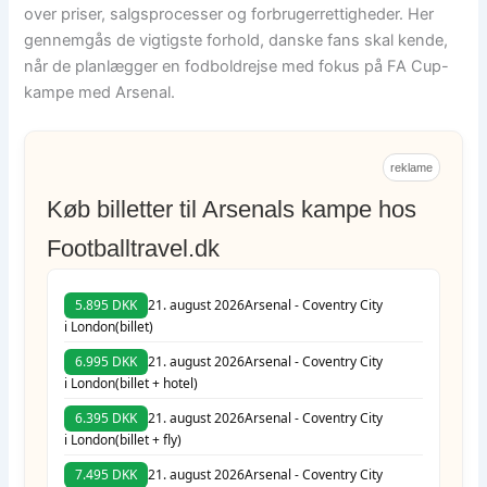
over priser, salgsprocesser og forbrugerrettigheder. Her
gennemgås de vigtigste forhold, danske fans skal kende,
når de planlægger en fodboldrejse med fokus på FA Cup-
kampe med Arsenal.
reklame
Køb billetter til Arsenals kampe hos
Footballtravel.dk
5.895 DKK
21. august 2026
Arsenal - Coventry City
i London
(billet)
6.995 DKK
21. august 2026
Arsenal - Coventry City
i London
(billet + hotel)
6.395 DKK
21. august 2026
Arsenal - Coventry City
i London
(billet + fly)
7.495 DKK
21. august 2026
Arsenal - Coventry City