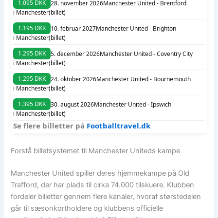
1.095 DKK
28. november 2026
Manchester United - Brentford
i Manchester
(billet)
1.195 DKK
10. februar 2027
Manchester United - Brighton
i Manchester
(billet)
1.295 DKK
5. december 2026
Manchester United - Coventry City
i Manchester
(billet)
1.295 DKK
24. oktober 2026
Manchester United - Bournemouth
i Manchester
(billet)
1.395 DKK
30. august 2026
Manchester United - Ipswich
i Manchester
(billet)
Se flere billetter på
Footballtravel.dk
Forstå billetsystemet til Manchester Uniteds kampe
Manchester United spiller deres hjemmekampe på Old
Trafford, der har plads til cirka 74.000 tilskuere. Klubben
fordeler billetter gennem flere kanaler, hvoraf størstedelen
går til sæsonkortholdere og klubbens officielle