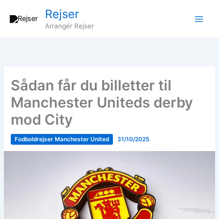
Gå
Rejser
til
Arrangér Rejser
indholdet
Sådan får du billetter til
Manchester Uniteds derby
mod City
Fodboldrejser Manchester United
31/10/2025