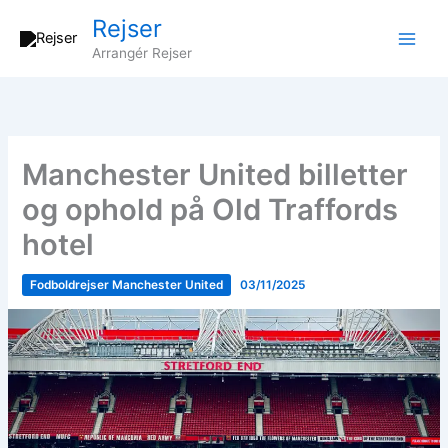
Gå
Rejser
til
Arrangér Rejser
indholdet
Manchester United billetter
og ophold på Old Traffords
hotel
Fodboldrejser Manchester United
03/11/2025