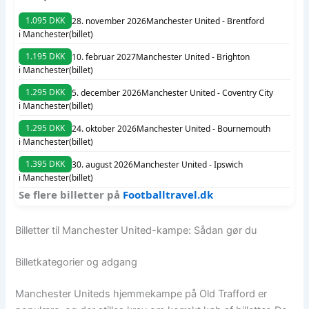
1.095 DKK
28. november 2026
Manchester United - Brentford
i Manchester
(billet)
1.195 DKK
10. februar 2027
Manchester United - Brighton
i Manchester
(billet)
1.295 DKK
5. december 2026
Manchester United - Coventry City
i Manchester
(billet)
1.295 DKK
24. oktober 2026
Manchester United - Bournemouth
i Manchester
(billet)
1.395 DKK
30. august 2026
Manchester United - Ipswich
i Manchester
(billet)
Se flere billetter på
Footballtravel.dk
Billetter til Manchester United-kampe: Sådan gør du
Billetkategorier og adgang
Manchester Uniteds hjemmekampe på Old Trafford er