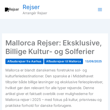
Gå
Rejser
til
Arrangér Rejser
indholdet
Mallorca Rejser: Eksklusive,
Billige Kultur- og Solferier
Afbudsrejser fra Aarhus
Afbudsrejser til Mallorca
13/09/2025
Mallorca er blandt danskernes foretrukne sol- og
kulturferiedestinationer. Den spanske ø i Middelhavet
tilbyder både billige løsninger og eksklusive ferieoplevelser,
hvilket gør den relevant for alle typer rejsende. Denne
artikel giver et faktuelt overblik over mulighederne for
Mallorca rejser i 2025 – med fokus på kultur, prisniveau og
praktiske forhold for danske forbrugere.