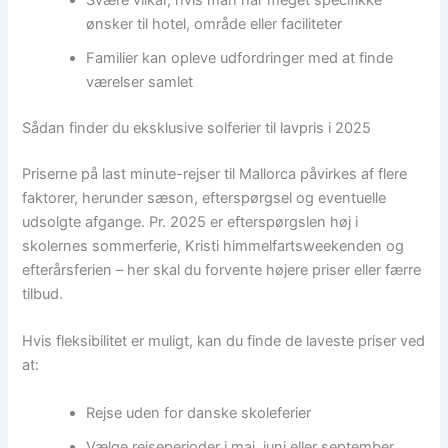
Svære vilkår, hvis man har meget specifikke
ønsker til hotel, område eller faciliteter
Familier kan opleve udfordringer med at finde
værelser samlet
Sådan finder du eksklusive solferier til lavpris i 2025
Priserne på last minute-rejser til Mallorca påvirkes af flere
faktorer, herunder sæson, efterspørgsel og eventuelle
udsolgte afgange. Pr. 2025 er efterspørgslen høj i
skolernes sommerferie, Kristi himmelfartsweekenden og
efterårsferien – her skal du forvente højere priser eller færre
tilbud.
Hvis fleksibilitet er muligt, kan du finde de laveste priser ved
at:
Rejse uden for danske skoleferier
Vælge rejseperioder i maj, juni eller september