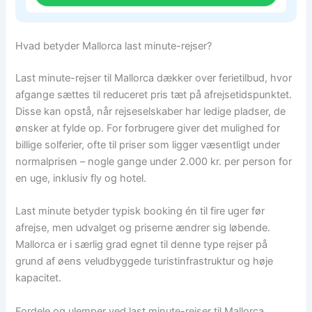
Hvad betyder Mallorca last minute-rejser?
Last minute-rejser til Mallorca dækker over ferietilbud, hvor
afgange sættes til reduceret pris tæt på afrejsetidspunktet.
Disse kan opstå, når rejseselskaber har ledige pladser, de
ønsker at fylde op. For forbrugere giver det mulighed for
billige solferier, ofte til priser som ligger væsentligt under
normalprisen – nogle gange under 2.000 kr. per person for
en uge, inklusiv fly og hotel.
Last minute betyder typisk booking én til fire uger før
afrejse, men udvalget og priserne ændrer sig løbende.
Mallorca er i særlig grad egnet til denne type rejser på
grund af øens veludbyggede turistinfrastruktur og høje
kapacitet.
Fordele og ulemper ved last minute-rejser til Mallorca