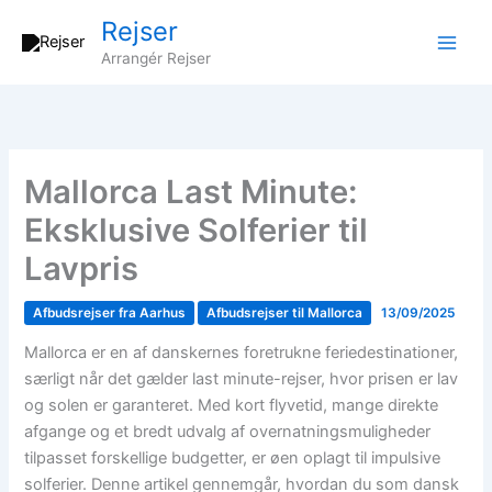
Gå
Rejser
til
Arrangér Rejser
indholdet
Mallorca Last Minute:
Eksklusive Solferier til
Lavpris
Afbudsrejser fra Aarhus
Afbudsrejser til Mallorca
13/09/2025
Mallorca er en af danskernes foretrukne feriedestinationer,
særligt når det gælder last minute-rejser, hvor prisen er lav
og solen er garanteret. Med kort flyvetid, mange direkte
afgange og et bredt udvalg af overnatningsmuligheder
tilpasset forskellige budgetter, er øen oplagt til impulsive
solferier. Denne artikel gennemgår, hvordan du som dansk