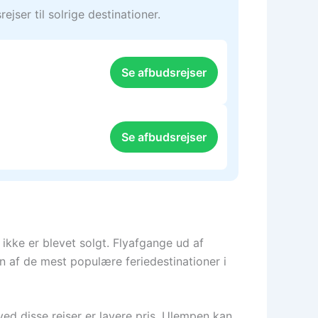
jser til solrige destinationer.
Se afbudsrejser
Se afbudsrejser
 ikke er blevet solgt. Flyafgange ud af
n af de mest populære feriedestinationer i
ved disse rejser er lavere pris. Ulempen kan