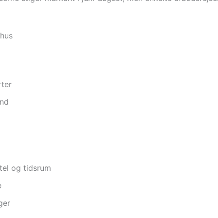
rhus
rter
and
el og tidsrum
e
ger