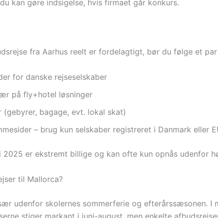
 du kan gøre indsigelse, hvis firmaet går konkurs.
dsrejse fra Aarhus reelt er fordelagtigt, bør du følge et par 
ider for danske rejseselskaber
ær på fly+hotel løsninger
(gebyrer, bagage, evt. lokal skat)
esider – brug kun selskaber registreret i Danmark eller 
e i 2025 er ekstremt billige og kan ofte kun opnås udenfor 
jser til Mallorca?
 især udenfor skolernes sommerferie og efterårssæsonen. I
serne stiger markant i juni-august, men enkelte afbudsrejser 