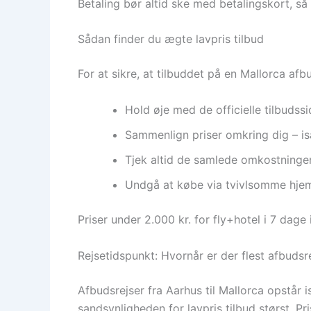
Betaling bør altid ske med betalingskort, så
Sådan finder du ægte lavpris tilbud
For at sikre, at tilbuddet på en Mallorca afbu
Hold øje med de officielle tilbudss
Sammenlign priser omkring dig – is
Tjek altid de samlede omkostninger 
Undgå at købe via tvivlsomme hjemm
Priser under 2.000 kr. for fly+hotel i 7 dag
Rejsetidspunkt: Hvornår er der flest afbudsre
Afbudsrejser fra Aarhus til Mallorca opstår
sandsynligheden for lavpris tilbud størst. Pri