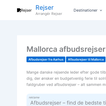
Gå
Rejser
til
Destinationer
Arrangér Rejser
indholdet
Mallorca afbudsrejser 
Afbudsrejser fra Aarhus
Afbudsrejser til Mallorca
Mange danske rejsende leder efter gode tilb
dig, der ønsker en budgetvenlig ferie til sol
faldgruber ved afbudsrejser – alt sammen m
reklame
Afbudsrejser – find de bedste t