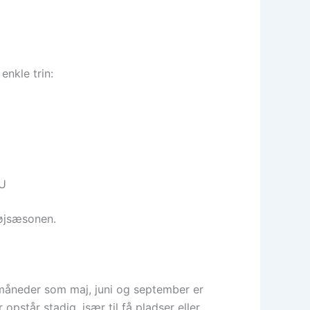
enkle trin:
EU
højsæsonen.
 måneder som maj, juni og september er
opstår stadig, især til få pladser eller