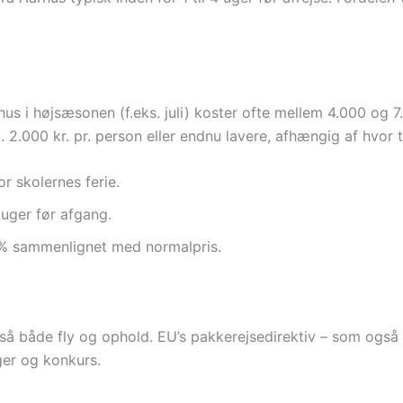
hus i højsæsonen (f.eks. juli) koster ofte mellem 4.000 og 7
. 2.000 kr. pr. person eller endnu lavere, afhængig af hvor 
r skolernes ferie.
 uger før afgang.
0% sammenlignet med normalpris.
ltså både fly og ophold. EU’s pakkerejsedirektiv – som også
ger og konkurs.