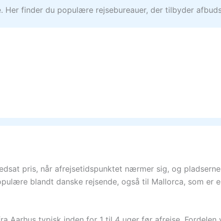
 Her finder du populære rejsebureauer, der tilbyder afbudsre
nedsat pris, når afrejsetidspunktet nærmer sig, og pladserne
opulære blandt danske rejsende, også til Mallorca, som er e
 Aarhus typisk inden for 1 til 4 uger før afrejse. Fordelen 