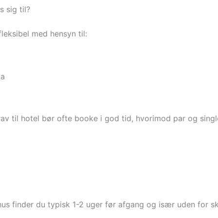
 sig til?
fleksibel med hensyn til:
ca
v til hotel bør ofte booke i god tid, hvorimod par og single
rhus finder du typisk 1-2 uger før afgang og især uden for sk