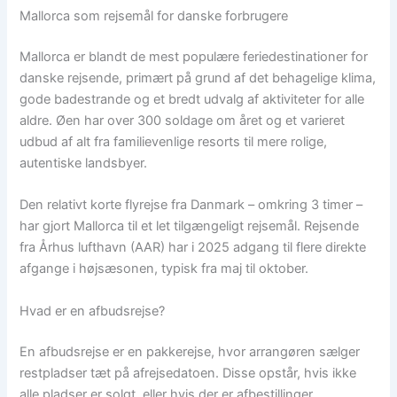
Mallorca som rejsemål for danske forbrugere
Mallorca er blandt de mest populære feriedestinationer for
danske rejsende, primært på grund af det behagelige klima,
gode badestrande og et bredt udvalg af aktiviteter for alle
aldre. Øen har over 300 soldage om året og et varieret
udbud af alt fra familievenlige resorts til mere rolige,
autentiske landsbyer.
Den relativt korte flyrejse fra Danmark – omkring 3 timer –
har gjort Mallorca til et let tilgængeligt rejsemål. Rejsende
fra Århus lufthavn (AAR) har i 2025 adgang til flere direkte
afgange i højsæsonen, typisk fra maj til oktober.
Hvad er en afbudsrejse?
En afbudsrejse er en pakkerejse, hvor arrangøren sælger
restpladser tæt på afrejsedatoen. Disse opstår, hvis ikke
alle pladser er solgt, eller hvis der er afbestillinger.