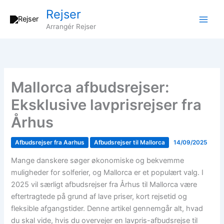
Gå
Rejser
til
Arrangér Rejser
indholdet
Mallorca afbudsrejser:
Eksklusive lavprisrejser fra
Århus
Afbudsrejser fra Aarhus
Afbudsrejser til Mallorca
14/09/2025
Mange danskere søger økonomiske og bekvemme
muligheder for solferier, og Mallorca er et populært valg. I
2025 vil særligt afbudsrejser fra Århus til Mallorca være
eftertragtede på grund af lave priser, kort rejsetid og
fleksible afgangstider. Denne artikel gennemgår alt, hvad
du skal vide, hvis du overvejer en lavpris-afbudsrejse til