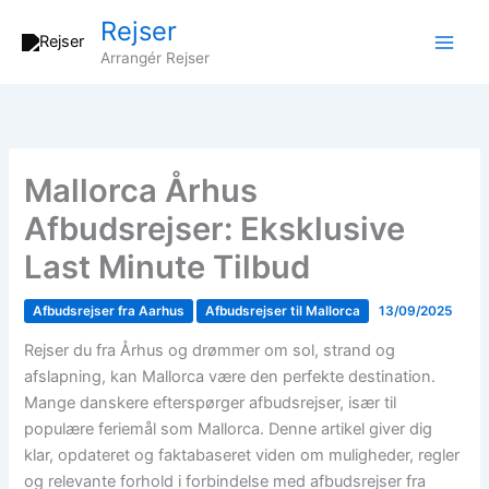
Gå
Rejser
til
Arrangér Rejser
indholdet
Mallorca Århus
Afbudsrejser: Eksklusive
Last Minute Tilbud
Afbudsrejser fra Aarhus
Afbudsrejser til Mallorca
13/09/2025
Rejser du fra Århus og drømmer om sol, strand og
afslapning, kan Mallorca være den perfekte destination.
Mange danskere efterspørger afbudsrejser, især til
populære feriemål som Mallorca. Denne artikel giver dig
klar, opdateret og faktabaseret viden om muligheder, regler
og relevante forhold i forbindelse med afbudsrejser fra