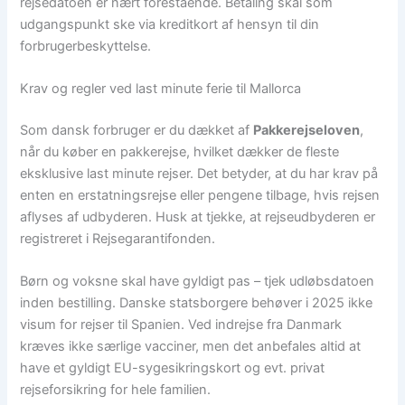
rejsedatoen er nært forestående. Betaling skal som
udgangspunkt ske via kreditkort af hensyn til din
forbrugerbeskyttelse.
Krav og regler ved last minute ferie til Mallorca
Som dansk forbruger er du dækket af
Pakkerejseloven
,
når du køber en pakkerejse, hvilket dækker de fleste
eksklusive last minute rejser. Det betyder, at du har krav på
enten en erstatningsrejse eller pengene tilbage, hvis rejsen
aflyses af udbyderen. Husk at tjekke, at rejseudbyderen er
registreret i Rejsegarantifonden.
Børn og voksne skal have gyldigt pas – tjek udløbsdatoen
inden bestilling. Danske statsborgere behøver i 2025 ikke
visum for rejser til Spanien. Ved indrejse fra Danmark
kræves ikke særlige vacciner, men det anbefales altid at
have et gyldigt EU-sygesikringskort og evt. privat
rejseforsikring for hele familien.