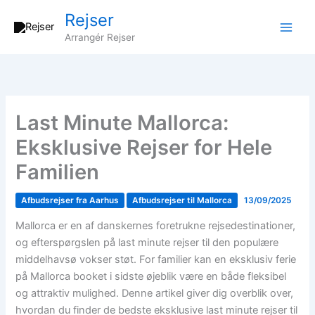
Gå
Rejser
til
Arrangér Rejser
indholdet
Last Minute Mallorca:
Eksklusive Rejser for Hele
Familien
Afbudsrejser fra Aarhus
Afbudsrejser til Mallorca
13/09/2025
Mallorca er en af danskernes foretrukne rejsedestinationer,
og efterspørgslen på last minute rejser til den populære
middelhavsø vokser støt. For familier kan en eksklusiv ferie
på Mallorca booket i sidste øjeblik være en både fleksibel
og attraktiv mulighed. Denne artikel giver dig overblik over,
hvordan du finder de bedste eksklusive last minute rejser til