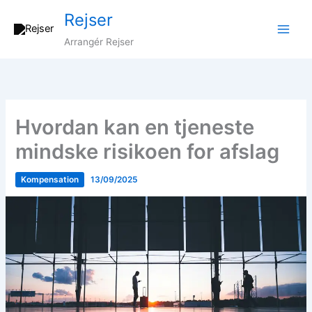
Gå
Rejser
til
indholdet
Arrangér Rejser
Hvordan kan en tjeneste
mindske risikoen for afslag
Kompensation
13/09/2025