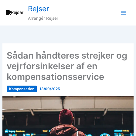
Gå
Rejser
til
indholdet
Arrangér Rejser
Sådan håndteres strejker og
vejrforsinkelser af en
kompensationsservice
Kompensation
13/09/2025