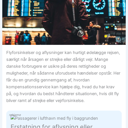
Flyforsinkelser og aflysninger kan hurtigt ødelægge rejsen,
særligt når årsagen er strejke eller dårligt vejr. Mange
danske forbrugere er usikre på deres rettigheder og
muligheder, når sådanne uforudsete hændelser opstår. Her
får du en grundig gennemgang af, hvordan
kompensationsservice kan hjælpe dig, hvad du har krav
på, og hvordan du bedst håndterer situationen, hvis dit fly
bliver ramt af strejke eller vejrforsinkelse.
reklame
Erstatning for aflysning eller