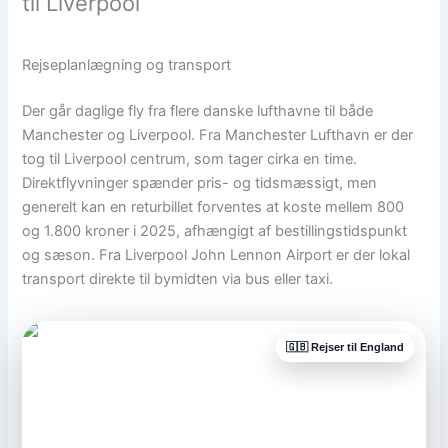
til Liverpool
Rejseplanlægning og transport
Der går daglige fly fra flere danske lufthavne til både
Manchester og Liverpool. Fra Manchester Lufthavn er der
tog til Liverpool centrum, som tager cirka en time.
Direktflyvninger spænder pris- og tidsmæssigt, men
generelt kan en returbillet forventes at koste mellem 800
og 1.800 kroner i 2025, afhængigt af bestillingstidspunkt
og sæson. Fra Liverpool John Lennon Airport er der lokal
transport direkte til bymidten via bus eller taxi.
🇬🇧 Rejser til England
FOOTBALLTRAVEL.DK
Oplev fodbolden helt tæt på i
England
Book fodboldrejser til Premier League og få kampbilletter,