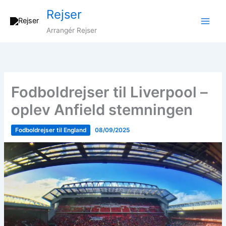
Gå
Rejser
til
indholdet
Arrangér Rejser
Fodboldrejser til Liverpool –
oplev Anfield stemningen
Fodboldrejser til England
08/09/2025