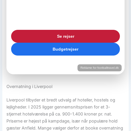
hotel og storbyoplevelser samlet i én pakke.
Premier League
Kampbilletter
Hotel inkluderet
Weekendture
Se rejser
Budgetrejser
Reklame for footballtravel.dk
Overnatning i Liverpool
Liverpool tilbyder et bredt udvalg af hoteller, hostels og
lejligheder. I 2025 ligger gennemsnitsprisen for et 3-
stjernet hotelværelse på ca. 900-1.400 kroner pr. nat.
Priserne er højest på kampdage, især når populære hold
gæster Anfield. Mange vælger derfor at booke overnatning