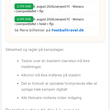
2.795 DKK
9. august 2026
Liverpool FC - Monaco
i Liverpool
(billet + fly)
4.595 DKK
9. august 2026
Liverpool FC - Monaco
i Liverpool
(billet + hotel + fly)
Se flere billetter på
Footballtravel.dk
Sikkerhed og regler på kampdagen
Tasker over en bestemt størrelse må ikke
medbringes
Alkohol må ikke indføres på stadion
Det er forbudt at optræde forstyrrende eller at
optage hele kampen digitalt
Alle tilskuere visiteres inden indgang