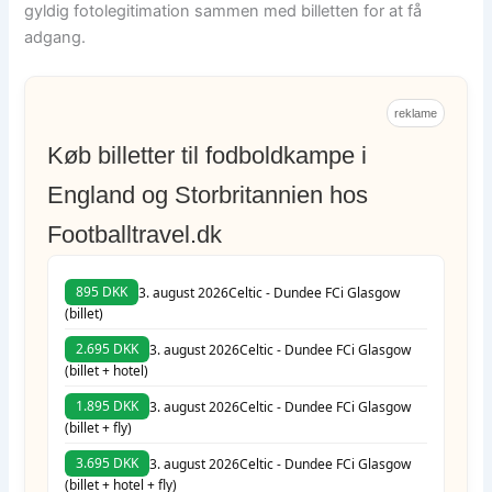
gyldig fotolegitimation sammen med billetten for at få
adgang.
reklame
Køb billetter til fodboldkampe i
England og Storbritannien hos
Footballtravel.dk
895 DKK
3. august 2026
Celtic - Dundee FC
i Glasgow
(billet)
2.695 DKK
3. august 2026
Celtic - Dundee FC
i Glasgow
(billet + hotel)
1.895 DKK
3. august 2026
Celtic - Dundee FC
i Glasgow
(billet + fly)
3.695 DKK
3. august 2026
Celtic - Dundee FC
i Glasgow
(billet + hotel + fly)