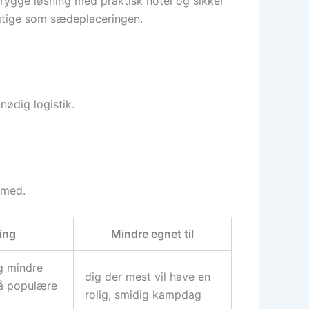
trygge løsning med praktisk hotel og sikker
igtige som sædeplaceringen.
ødig logistik.
 med.
ing
Mindre egnet til
g mindre
dig der mest vil have en
på populære
rolig, smidig kampdag