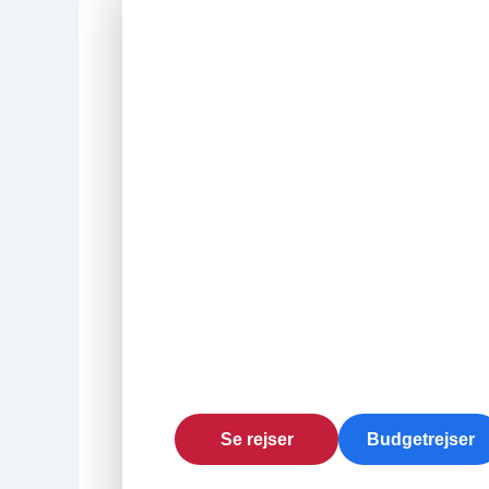
FOOTBALLTRAVEL.DK
Oplev
fodbolden h
tæt på i
England
Book fodboldrejser til Premier
hotel og storbyoplevelser saml
Premier League
Kampbilletter
Ho
Se rejser
Budgetrejser