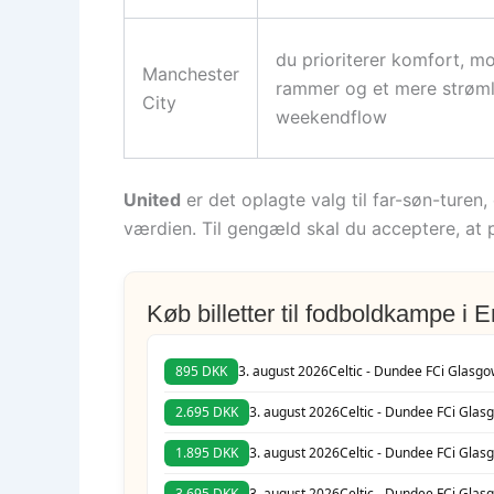
du prioriterer komfort, m
Manchester
rammer og et mere strøml
City
weekendflow
United
er det oplagte valg til far-søn-turen
værdien. Til gengæld skal du acceptere, at 
Køb billetter til fodboldkampe i 
895 DKK
3. august 2026
Celtic - Dundee FC
i Glasgo
2.695 DKK
3. august 2026
Celtic - Dundee FC
i Glas
1.895 DKK
3. august 2026
Celtic - Dundee FC
i Glas
3.695 DKK
3. august 2026
Celtic - Dundee FC
i Glas