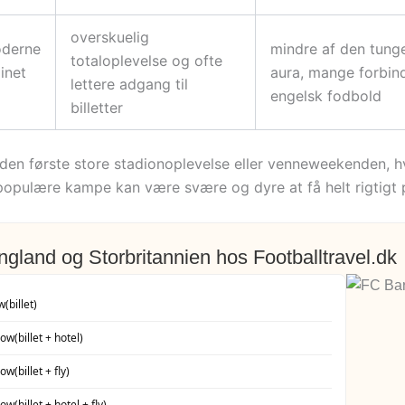
overskuelig
oderne
mindre af den tunge
totaloplevelse og ofte
inet
aura, mange forbin
lettere adgang til
engelsk fodbold
billetter
, den første store stadionoplevelse eller venneweekenden, h
populære kampe kan være svære og dyre at få helt rigtigt 
England og Storbritannien hos Footballtravel.dk
w
(billet)
gow
(billet + hotel)
gow
(billet + fly)
gow
(billet + hotel + fly)