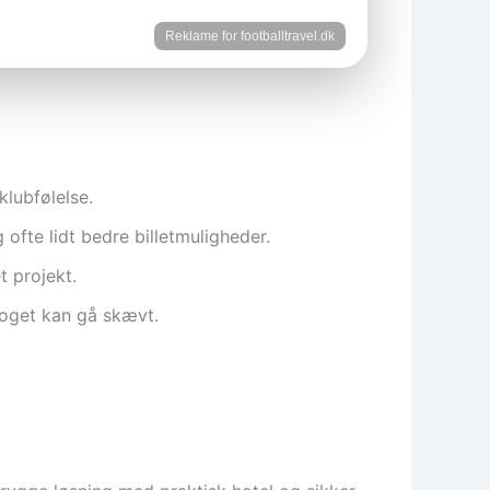
Reklame for footballtravel.dk
klubfølelse.
 ofte lidt bedre billetmuligheder.
t projekt.
noget kan gå skævt.