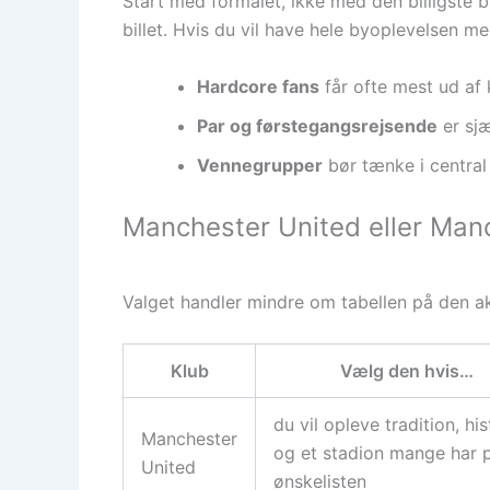
Start med formålet, ikke med den billigste 
billet. Hvis du vil have hele byoplevelsen
Hardcore fans
får ofte mest ud af 
Par og førstegangsrejsende
er sjæ
Vennegrupper
bør tænke i centra
Manchester United eller Manc
Valget handler mindre om tabellen på den a
Klub
Vælg den hvis…
du vil opleve tradition, his
Manchester
og et stadion mange har 
United
ønskelisten