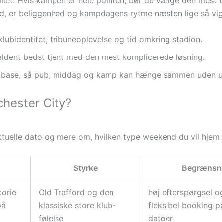
billet. Hvis kampen er hele pointen, bør du vælge den mest 
 med, er beliggenhed og kampdagens rytme næsten lige så v
klubidentitet, tribuneoplevelse og tid omkring stadion.
ldent bedst tjent med den mest komplicerede løsning.
l base, så pub, middag og kamp kan hænge sammen uden un
hester City?
ktuelle dato og mere om, hvilken type weekend du vil hjem
Styrke
Begrænsn
torie
Old Trafford og den
høj efterspørgsel o
på
klassiske store klub-
fleksibel booking 
følelse
datoer