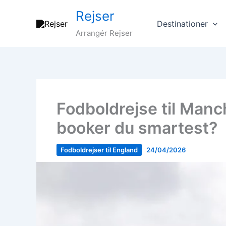
Gå
Rejser
til
Destinationer
indholdet
Arrangér Rejser
Fodboldrejse til Manc
booker du smartest?
Fodboldrejser til England
24/04/2026