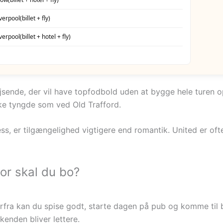
iverpool
(billet + fly)
iverpool
(billet + hotel + fly)
ejsende, der vil have topfodbold uden at bygge hele turen o
ke tyngde som ved Old Trafford.
ess, er tilgængelighed vigtigere end romantik. United er of
or skal du bo?
rfra kan du spise godt, starte dagen på pub og komme til b
kenden bliver lettere.