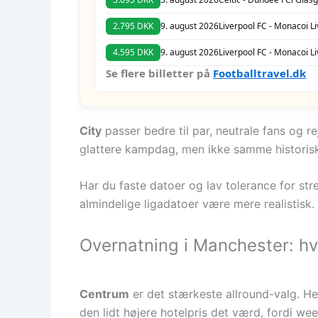
2.795 DKK
9. august 2026
Liverpool FC - Monaco
i L
4.595 DKK
9. august 2026
Liverpool FC - Monaco
i L
Se flere billetter på
Footballtravel.dk
City
passer bedre til par, neutrale fans og r
glattere kampdag, men ikke samme historis
Har du faste datoer og lav tolerance for str
almindelige ligadatoer være mere realistisk.
Overnatning i Manchester: hv
Centrum
er det stærkeste allround-valg. He
den lidt højere hotelpris det værd, fordi wee