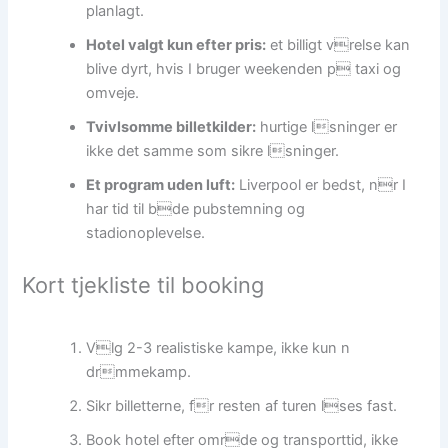
planlagt.
Hotel valgt kun efter pris:
et billigt vrelse kan
blive dyrt, hvis I bruger weekenden p taxi og
omveje.
Tvivlsomme billetkilder:
hurtige lsninger er
ikke det samme som sikre lsninger.
Et program uden luft:
Liverpool er bedst, nr I
har tid til bde pubstemning og
stadionoplevelse.
Kort tjekliste til booking
Vlg 2-3 realistiske kampe, ikke kun n
drmmekamp.
Sikr billetterne, fr resten af turen lses fast.
Book hotel efter omrde og transporttid, ikke