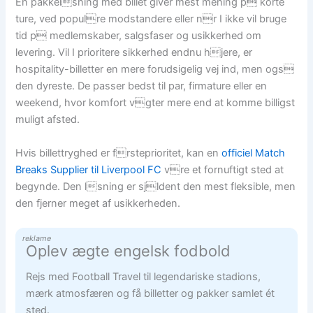
En pakkelsning med billet giver mest mening p korte
ture, ved populre modstandere eller nr I ikke vil bruge
tid p medlemskaber, salgsfaser og usikkerhed om
levering. Vil I prioritere sikkerhed endnu hjere, er
hospitality-billetter en mere forudsigelig vej ind, men ogs
den dyreste. De passer bedst til par, firmature eller en
weekend, hvor komfort vgter mere end at komme billigst
muligt afsted.
Hvis billettryghed er frsteprioritet, kan en
officiel Match
Breaks Supplier til Liverpool FC
vre et fornuftigt sted at
begynde. Den lsning er sjldent den mest fleksible, men
den fjerner meget af usikkerheden.
reklame
Oplev ægte engelsk fodbold
Rejs med Football Travel til legendariske stadions,
mærk atmosfæren og få billetter og pakker samlet ét
sted.