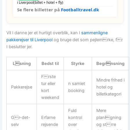
i Liverpool
(billet + hotel + fly)
Se flere billetter på
Footballtravel.dk
Vil I danne jer et hurtigt overblik, kan I
sammenligne
pakkerejser til Liverpool
og bruge det som pejlemrke, fr
I beslutter jer.
Lsning
Bedst til
Styrke
Begrnsning
Frste
Mindre frihed i
tur eller
n samlet
Pakkerejse
hotel og
kort
booking
billetkategori
weekend
Fuld
Mere
Gr-det-
Erfarne
kontrol
planlgning
selv
rejsende
over
og strre