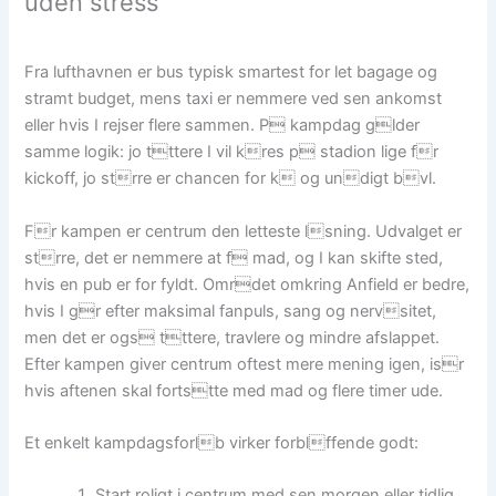
uden stress
Fra lufthavnen er bus typisk smartest for let bagage og
stramt budget, mens taxi er nemmere ved sen ankomst
eller hvis I rejser flere sammen. P kampdag glder
samme logik: jo tttere I vil kres p stadion lige fr
kickoff, jo strre er chancen for k og undigt bvl.
Fr kampen er centrum den letteste lsning. Udvalget er
strre, det er nemmere at f mad, og I kan skifte sted,
hvis en pub er for fyldt. Omrdet omkring Anfield er bedre,
hvis I gr efter maksimal fanpuls, sang og nervsitet,
men det er ogs tttere, travlere og mindre afslappet.
Efter kampen giver centrum oftest mere mening igen, isr
hvis aftenen skal fortstte med mad og flere timer ude.
Et enkelt kampdagsforlb virker forblffende godt:
Start roligt i centrum med sen morgen eller tidlig