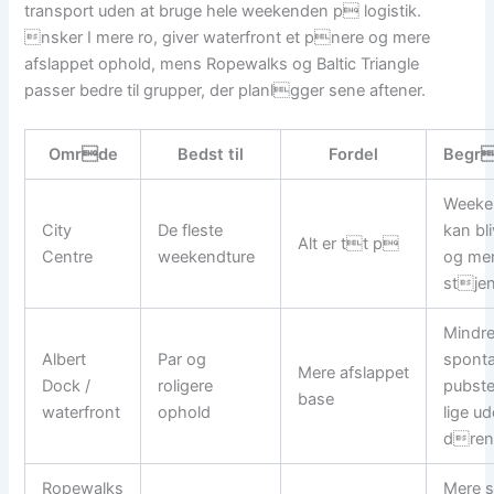
transport uden at bruge hele weekenden p logistik.
nsker I mere ro, giver waterfront et pnere og mere
afslappet ophold, mens Ropewalks og Baltic Triangle
passer bedre til grupper, der planlgger sene aftener.
Omrde
Bedst til
Fordel
Begr
Weeke
City
De fleste
kan bl
Alt er tt p
Centre
weekendture
og me
stje
Mindr
Albert
Par og
spont
Mere afslappet
Dock /
roligere
pubst
base
waterfront
ophold
lige ud
dre
Ropewalks
Mere s