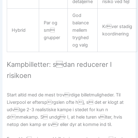
detaljerne
risiko ved fejl
God
Par og
balance
Krver stadig
Hybrid
sm
mellem
koordinering
grupper
tryghed
og valg
Kampbilletter: sdan reducerer I
risikoen
Start altid med de mest trovrdige billetmuligheder. Til
Liverpool er eftersprgslen ofte hj, s det er klogt at
udvlge 2-3 realistiske kampe i stedet for kun n
drmmekamp. S undgr I, at hele turen vlter, hvis
netop den kamp er svr eller dyr at komme ind til.