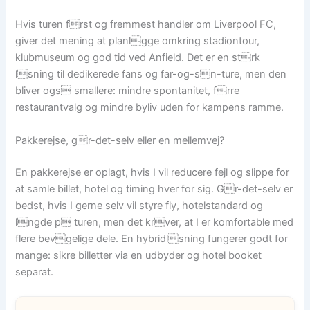
Hvis turen frst og fremmest handler om Liverpool FC,
giver det mening at planlgge omkring stadiontour,
klubmuseum og god tid ved Anfield. Det er en strk
lsning til dedikerede fans og far-og-sn-ture, men den
bliver ogs smallere: mindre spontanitet, frre
restaurantvalg og mindre byliv uden for kampens ramme.
Pakkerejse, gr-det-selv eller en mellemvej?
En pakkerejse er oplagt, hvis I vil reducere fejl og slippe for
at samle billet, hotel og timing hver for sig. Gr-det-selv er
bedst, hvis I gerne selv vil styre fly, hotelstandard og
lngde p turen, men det krver, at I er komfortable med
flere bevgelige dele. En hybridlsning fungerer godt for
mange: sikre billetter via en udbyder og hotel booket
separat.