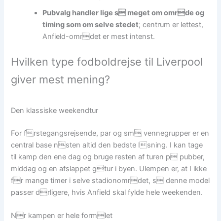
Pubvalg handler lige s meget om omrde og
timing som om selve stedet
; centrum er lettest,
Anfield-omrdet er mest intenst.
Hvilken type fodboldrejse til Liverpool
giver mest mening?
Den klassiske weekendtur
For frstegangsrejsende, par og sm vennegrupper er en
central base nsten altid den bedste lsning. I kan tage
til kamp den ene dag og bruge resten af turen p pubber,
middag og en afslappet gtur i byen. Ulempen er, at I ikke
fr mange timer i selve stadionomrdet, s denne model
passer drligere, hvis Anfield skal fylde hele weekenden.
Nr kampen er hele formlet