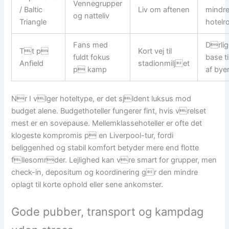
Vennegrupper
/ Baltic
Liv om aftenen
mindr
og natteliv
Triangle
hotelr
Fans med
Drlig
Tt p
Kort vej til
fuldt fokus
base ti
Anfield
stadionmiljet
p kamp
af bye
Nr I vlger hoteltype, er det sjldent luksus mod
budget alene. Budgethoteller fungerer fint, hvis vrelset
mest er en sovepause. Mellemklassehoteller er ofte det
klogeste kompromis p en Liverpool-tur, fordi
beliggenhed og stabil komfort betyder mere end flotte
fllesomrder. Lejlighed kan vre smart for grupper, men
check-in, depositum og koordinering gr den mindre
oplagt til korte ophold eller sene ankomster.
Gode pubber, transport og kampdag