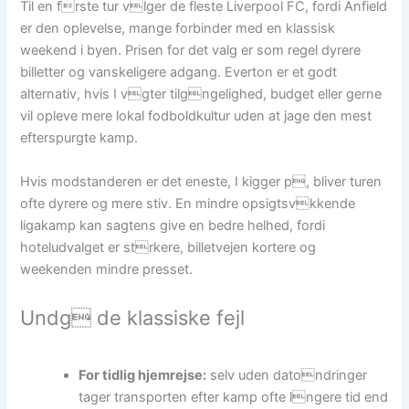
Til en frste tur vlger de fleste Liverpool FC, fordi Anfield
er den oplevelse, mange forbinder med en klassisk
weekend i byen. Prisen for det valg er som regel dyrere
billetter og vanskeligere adgang. Everton er et godt
alternativ, hvis I vgter tilgngelighed, budget eller gerne
vil opleve mere lokal fodboldkultur uden at jage den mest
efterspurgte kamp.
Hvis modstanderen er det eneste, I kigger p, bliver turen
ofte dyrere og mere stiv. En mindre opsigtsvkkende
ligakamp kan sagtens give en bedre helhed, fordi
hoteludvalget er strkere, billetvejen kortere og
weekenden mindre presset.
Undg de klassiske fejl
For tidlig hjemrejse:
selv uden datondringer
tager transporten efter kamp ofte lngere tid end