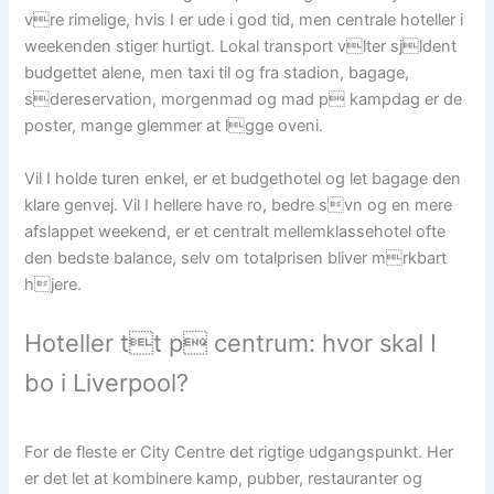
vre rimelige, hvis I er ude i god tid, men centrale hoteller i
weekenden stiger hurtigt. Lokal transport vlter sjldent
budgettet alene, men taxi til og fra stadion, bagage,
sdereservation, morgenmad og mad p kampdag er de
poster, mange glemmer at lgge oveni.
Vil I holde turen enkel, er et budgethotel og let bagage den
klare genvej. Vil I hellere have ro, bedre svn og en mere
afslappet weekend, er et centralt mellemklassehotel ofte
den bedste balance, selv om totalprisen bliver mrkbart
hjere.
Hoteller tt p centrum: hvor skal I
bo i Liverpool?
For de fleste er City Centre det rigtige udgangspunkt. Her
er det let at kombinere kamp, pubber, restauranter og