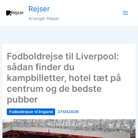
Gå
Rejser
til
indholdet
Arrangér Rejser
Fodboldrejse til Liverpool:
sådan finder du
kampbilletter, hotel tæt på
centrum og de bedste
pubber
Fodboldrejser til England
27/04/2026