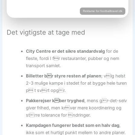
Reklame for footballtravel.dk
Det vigtigste at tage med
City Centre er det sikre standardvalg
for de
fleste, fordi I fr restauranter, pubber og nem
transport samlet.
Billetter br styre resten af planen
; vlg helst
2-3 mulige kampe i stedet for at bygge hele turen
p t svrt opgr.
Pakkerejser kber tryghed
, mens gr-det-selv
giver frihed, men krver mere koordinering og
strre tolerance for ndringer.
Kampdagen fungerer bedst som en halv dag
,
ikke som et hurtigt punkt mellem to andre planer.