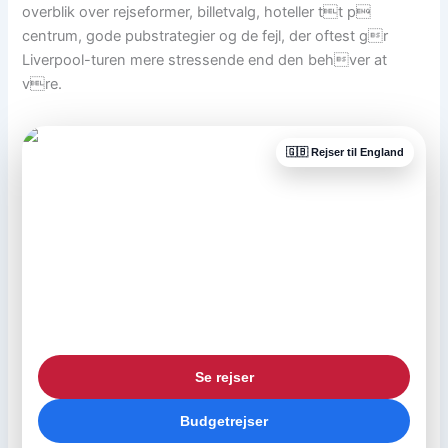
overblik over rejseformer, billetvalg, hoteller tt p
centrum, gode pubstrategier og de fejl, der oftest gr
Liverpool-turen mere stressende end den behver at
vre.
🇬🇧 Rejser til England
FOOTBALLTRAVEL.DK
Oplev fodbolden helt tæt på i
England
Book fodboldrejser til Premier League og få kampbilletter,
hotel og storbyoplevelser samlet i én pakke.
Premier League
Kampbilletter
Hotel inkluderet
Weekendture
Se rejser
Budgetrejser