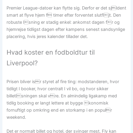
Premier League-datoer kan flytte sig. Derfor er det sjldent
smart at flyve hjem f timer efter forventet slutfljt. Den
robuste lsning er stadig enkel: ankomst dagen fr og
hjemrejse tidligst dagen efter kampens senest sandsynlige
placering, hvis jeres kalender tillader det.
Hvad koster en fodboldtur til
Liverpool?
Prisen bliver isr styret af fire ting: modstanderen, hvor
tidligt I booker, hvor centralt I vil bo, og hvor sikker
billetlsningen skal vre. En almindelig ligakamp med
tidlig booking er langt lettere at bygge konomisk
fornuftigt op omkring end en storkamp i en populr
weekend.
Det er normalt billet og hotel, der svinger mest. Fly kan