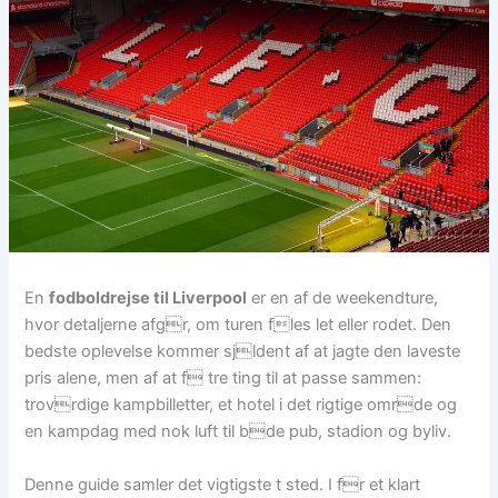
En
fodboldrejse til Liverpool
er en af de weekendture,
hvor detaljerne afgr, om turen fles let eller rodet. Den
bedste oplevelse kommer sjldent af at jagte den laveste
pris alene, men af at f tre ting til at passe sammen:
trovrdige kampbilletter, et hotel i det rigtige omrde og
en kampdag med nok luft til bde pub, stadion og byliv.
Denne guide samler det vigtigste t sted. I fr et klart