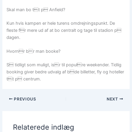
Skal man bo tt p Anfield?
Kun hvis kampen er hele turens omdrejningspunkt. De
fleste fr mere ud af at bo centralt og tage til stadion p
dagen.
Hvornr br man booke?
S tidligt som muligt, isr til populre weekender. Tidlig
booking giver bedre udvalg af bde billetter, fly og hoteller
tt p centrum.
PREVIOUS
NEXT
Relaterede indlæg