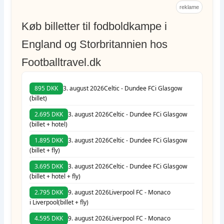
reklame
Køb billetter til fodboldkampe i
England og Storbritannien hos
Footballtravel.dk
895 DKK
3. august 2026
Celtic - Dundee FC
i Glasgow
(billet)
2.695 DKK
3. august 2026
Celtic - Dundee FC
i Glasgow
(billet + hotel)
1.895 DKK
3. august 2026
Celtic - Dundee FC
i Glasgow
(billet + fly)
3.695 DKK
3. august 2026
Celtic - Dundee FC
i Glasgow
(billet + hotel + fly)
2.795 DKK
9. august 2026
Liverpool FC - Monaco
i Liverpool
(billet + fly)
4.595 DKK
9. august 2026
Liverpool FC - Monaco