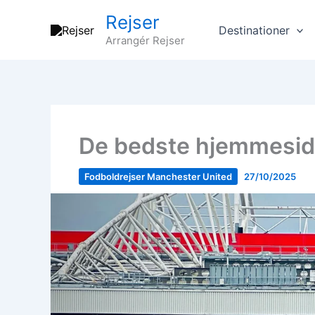
Gå
Rejser
til
Destinationer
Arrangér Rejser
indholdet
De bedste hjemmesider
Fodboldrejser Manchester United
27/10/2025