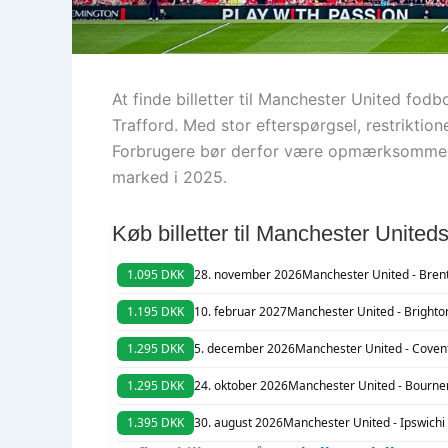
At finde billetter til Manchester United fo
Trafford. Med stor efterspørgsel, restrikti
Forbrugere bør derfor være opmærksomme på, 
marked i 2025.
Køb billetter til Manchester United
1.095 DKK
28. november 2026
Manchester United - Bren
1.195 DKK
10. februar 2027
Manchester United - Brighto
1.295 DKK
5. december 2026
Manchester United - Covent
1.295 DKK
24. oktober 2026
Manchester United - Bourn
1.395 DKK
30. august 2026
Manchester United - Ipswich