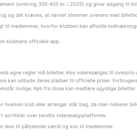
ement (omkring 300-400 kr. i 2025) og giver adgang til bill
 brug og det kræves, at navnet stemmer overens med billetho
 til medlemmer, hvorfor klubben kan afholde lodtrækninger
em klubbens officielle app.
ds egne regler må billetter ikke videresælges til overpris u
re kan udbyde deres pladser til officielle priser. Forbruger
emstår lovlige. Køb fra disse kan medføre ugyldige billetter 
verken klub eller arrangør står bag, da man risikerer bill
t sortlister over kendte videresalgsplatforme.
n sker til pålydende værdi og kun til medlemmer.