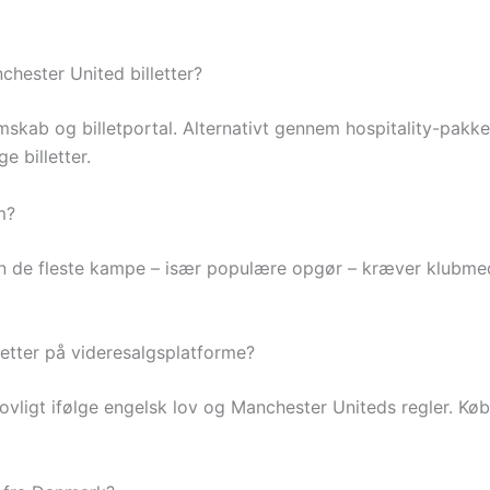
hester United billetter?
skab og billetportal. Alternativt gennem hospitality-pakker
e billetter.
m?
 men de fleste kampe – især populære opgør – kræver klubme
letter på videresalgsplatforme?
ligt ifølge engelsk lov og Manchester Uniteds regler. Køb p