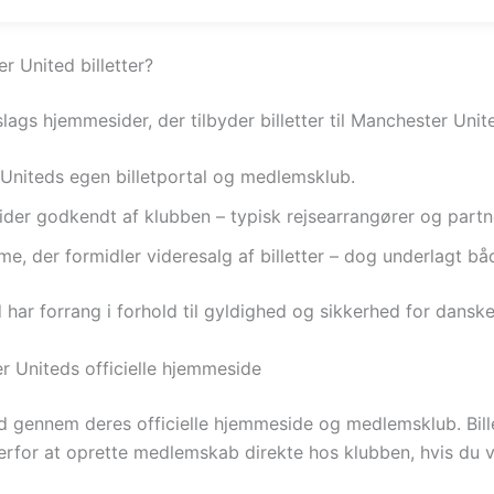
r United billetter?
slags hjemmesider, der tilbyder billetter til Manchester U
niteds egen billetportal og medlemsklub.
sider godkendt af klubben – typisk rejsearrangører og partn
me, der formidler videresalg af billetter – dog underlagt bå
id har forrang i forhold til gyldighed og sikkerhed for dansk
 Uniteds officielle hjemmeside
ghed gennem deres officielle hjemmeside og medlemsklub. Bil
rfor at oprette medlemskab direkte hos klubben, hvis du vil