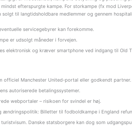
e mindst efterspurgte kampe. For storkampe (fx mod Liverpo
kun solgt til langtidsholdbare medlemmer og gennem hospital
eventuelle servicegebyrer kan forekomme.
mpe er udsolgt måneder i forvejen.
eres elektronisk og kræver smartphone ved indgang til Old T
em officiel Manchester United-portal eller godkendt partner.
bens autoriserede betalingssystemer.
de webportaler – risikoen for svindel er høj.
dringspolitik: Billetter til fodboldkampe i England refun
 turistvisum. Danske statsborgere kan dog som udgangspunk