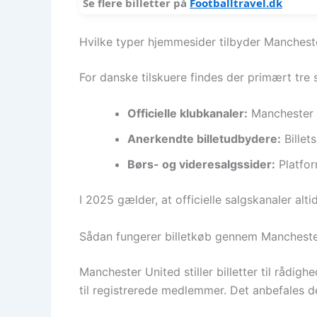
Se flere billetter på
Footballtravel.dk
Hvilke typer hjemmesider tilbyder Mancheste
For danske tilskuere findes der primært tre 
Officielle klubkanaler:
Manchester U
Anerkendte billetudbydere:
Billet
Børs- og videresalgssider:
Platfor
I 2025 gælder, at officielle salgskanaler alt
Sådan fungerer billetkøb gennem Manchester
Manchester United stiller billetter til rådi
til registrerede medlemmer. Det anbefales de