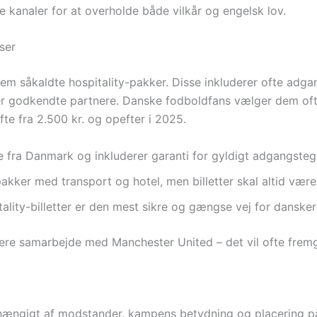
kanaler for at overholde både vilkår og engelsk lov.
ser
gennem såkaldte hospitality-pakker. Disse inkluderer ofte adg
r godkendte partnere. Danske fodboldfans vælger dem ofte 
te fra 2.500 kr. og opefter i 2025.
 fra Danmark og inkluderer garanti for gyldigt adgangsteg
pakker med transport og hotel, men billetter skal altid væ
ality-billetter er den mest sikre og gængse vej for dansker
ere samarbejde med Manchester United – det vil ofte frem
afhængigt af modstander, kampens betydning og placering på s