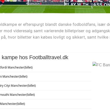
dboldkampe er efterspurgt blandt danske fodboldfans, især d
oner mod videresalg samt varierende billetpriser og adgang
hvor billetter kan købes lovligt og sikkert, samt hvilke s
s kampe hos Footballtravel.dk
tford
i Manchester
(billet)
n
i Manchester
(billet)
ry City
i Manchester
(billet)
emouth
i Manchester
(billet)
i Manchester
(billet)