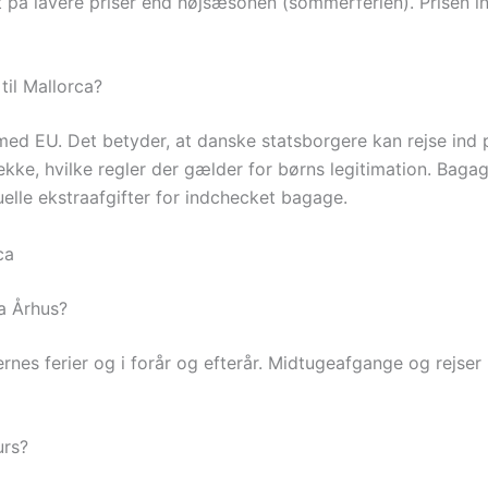
t på lavere priser end højsæsonen (sommerferien). Prisen in
til Mallorca?
med EU. Det betyder, at danske statsborgere kan rejse ind p
tjekke, hvilke regler der gælder for børns legitimation. Baga
le ekstraafgifter for indchecket bagage.
ca
ra Århus?
lernes ferier og i forår og efterår. Midtugeafgange og rejse
urs?