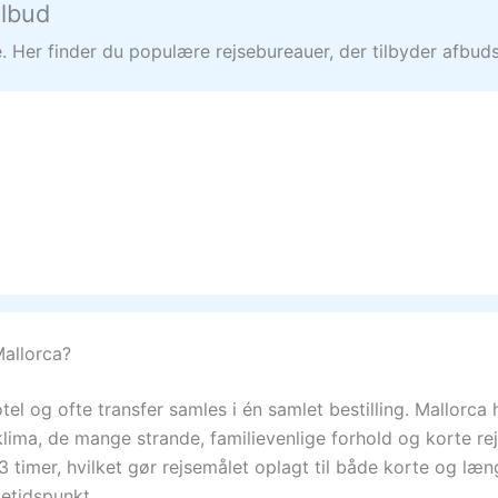
ilbud
 Her finder du populære rejsebureauer, der tilbyder afbudsre
Mallorca?
otel og ofte transfer samles i én samlet bestilling. Mallorca
klima, de mange strande, familievenlige forhold og korte re
 3 timer, hvilket gør rejsemålet oplagt til både korte og læ
setidspunkt.