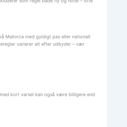
kluderer som regel både fly og hotel – ofte
å Mallorca med gyldigt pas eller nationalt
geregler varierer alt efter udbyder – vær
r med kort varsel kan også være billigere end