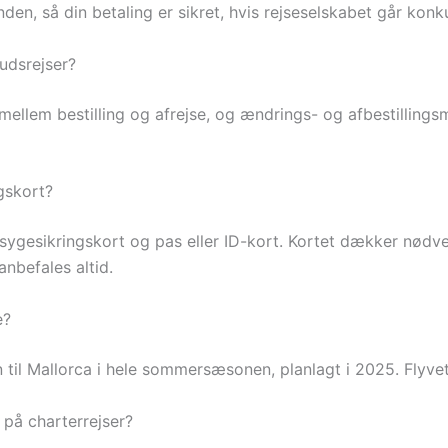
den, så din betaling er sikret, hvis rejseselskabet går konk
udsrejser?
mellem bestilling og afrejse, og ændrings- og afbestillings
gskort?
-sygesikringskort og pas eller ID-kort. Kortet dækker nødv
anbefales altid.
e?
n til Mallorca i hele sommersæsonen, planlagt i 2025. Flyvet
 på charterrejser?