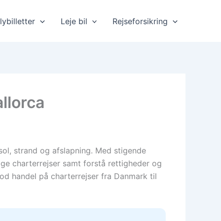
lybilletter
Leje bil
Rejseforsikring
allorca
sol, strand og afslapning. Med stigende
ige charterrejser samt forstå rettigheder og
god handel på charterrejser fra Danmark til