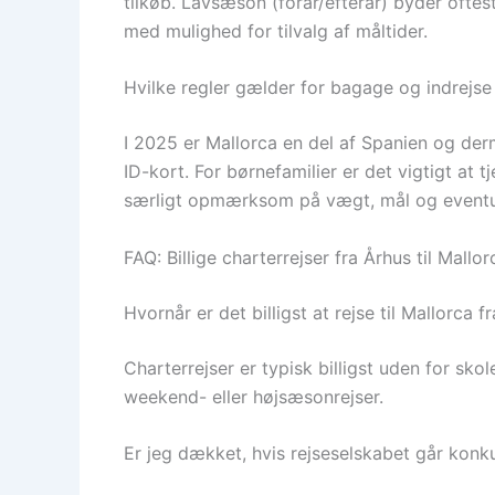
tilkøb. Lavsæson (forår/efterår) byder oftes
med mulighed for tilvalg af måltider.
Hvilke regler gælder for bagage og indrejse 
I 2025 er Mallorca en del af Spanien og der
ID-kort. For børnefamilier er det vigtigt at 
særligt opmærksom på vægt, mål og eventuel
FAQ: Billige charterrejser fra Århus til Mallor
Hvornår er det billigst at rejse til Mallorca f
Charterrejser er typisk billigst uden for sko
weekend- eller højsæsonrejser.
Er jeg dækket, hvis rejseselskabet går konk