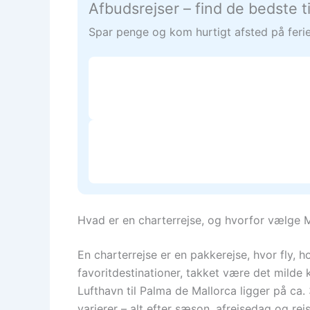
Afbudsrejser – find de bedste t
Spar penge og kom hurtigt afsted på ferie.
Hvad er en charterrejse, og hvorfor vælge 
En charterrejse er en pakkerejse, hvor fly, h
favoritdestinationer, takket være det milde 
Lufthavn til Palma de Mallorca ligger på ca.
varierer – alt efter sæson, afrejsedag og rej