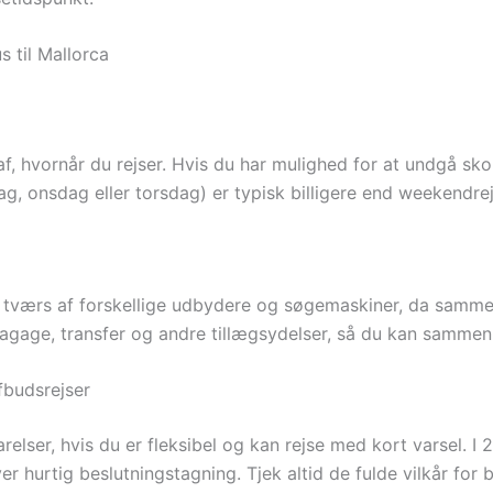
s til Mallorca
f, hvornår du rejser. Hvis du har mulighed for at undgå skol
sdag, onsdag eller torsdag) er typisk billigere end weekendr
 tværs af forskellige udbydere og søgemaskiner, da samme r
age, transfer og andre tillægsydelser, så du kan sammenl
fbudsrejser
relser, hvis du er fleksibel og kan rejse med kort varsel. I
r hurtig beslutningstagning. Tjek altid de fulde vilkår for