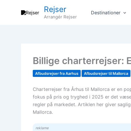
Gå
Rejser
til
Destinationer
Arrangér Rejser
indholdet
Billige charterrejser: 
Afbudsrejser fra Aarhus
Afbudsrejser til Mallorca
Charterrejser fra Århus til Mallorca er en 
fokus på pris og tryghed i 2025 er det væsent
regler på markedet. Artiklen her giver saglig
Mallorca.
reklame