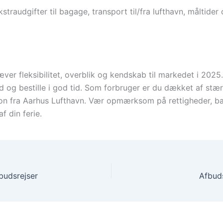
audgifter til bagage, transport til/fra lufthavn, måltider o
kræver fleksibilitet, overblik og kendskab til markedet i 20
 og bestille i god tid. Som forbruger er du dækket af stærk
ion fra Aarhus Lufthavn. Vær opmærksom på rettigheder, b
f din ferie.
budsrejser
Afbuds