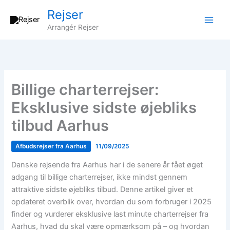
Gå
Rejser
til
Arrangér Rejser
indholdet
Billige charterrejser:
Eksklusive sidste øjebliks
tilbud Aarhus
Afbudsrejser fra Aarhus
11/09/2025
Danske rejsende fra Aarhus har i de senere år fået øget
adgang til billige charterrejser, ikke mindst gennem
attraktive sidste øjebliks tilbud. Denne artikel giver et
opdateret overblik over, hvordan du som forbruger i 2025
finder og vurderer eksklusive last minute charterrejser fra
Aarhus, hvad du skal være opmærksom på – og hvordan