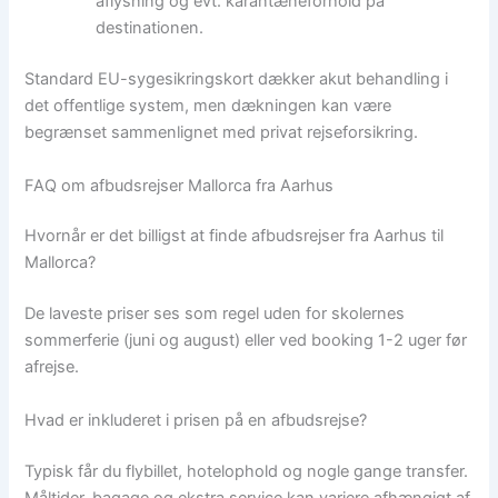
aflysning og evt. karantæneforhold på
destinationen.
Standard EU-sygesikringskort dækker akut behandling i
det offentlige system, men dækningen kan være
begrænset sammenlignet med privat rejseforsikring.
FAQ om afbudsrejser Mallorca fra Aarhus
Hvornår er det billigst at finde afbudsrejser fra Aarhus til
Mallorca?
De laveste priser ses som regel uden for skolernes
sommerferie (juni og august) eller ved booking 1-2 uger før
afrejse.
Hvad er inkluderet i prisen på en afbudsrejse?
Typisk får du flybillet, hotelophold og nogle gange transfer.
Måltider, bagage og ekstra service kan variere afhængigt af