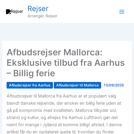
Gå
Rejser
til
Arrangér Rejser
indholdet
Afbudsrejser Mallorca:
Eksklusive tilbud fra Aarhus
– Billig ferie
Afbudsrejser fra Aarhus
Afbudsrejser til Mallorca
13/09/2025
Afbudsrejser til Mallorca fra Aarhus er et populært valg
blandt danske rejsende, der ønsker en billig ferie uden at
gå på kompromis med kvaliteten. Mallorca tilbyder sol,
strand og kultur, og afrejse fra Aarhus Lufthavn gør det
nemt for mange i Jylland at komme billigt afsted. I denne
artikel får du en opdateret guide til, hvordan du finder