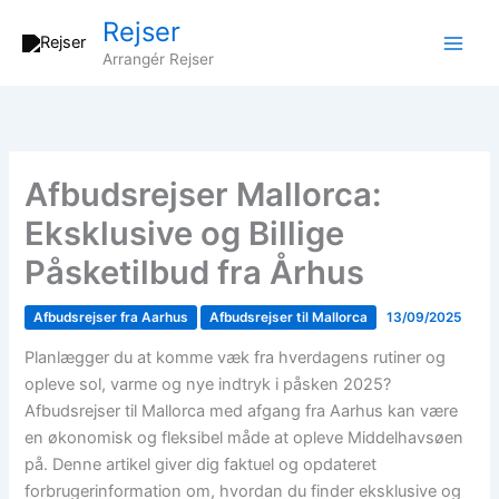
Gå
Rejser
til
Arrangér Rejser
indholdet
Afbudsrejser Mallorca:
Eksklusive og Billige
Påsketilbud fra Århus
Afbudsrejser fra Aarhus
Afbudsrejser til Mallorca
13/09/2025
Planlægger du at komme væk fra hverdagens rutiner og
opleve sol, varme og nye indtryk i påsken 2025?
Afbudsrejser til Mallorca med afgang fra Aarhus kan være
en økonomisk og fleksibel måde at opleve Middelhavsøen
på. Denne artikel giver dig faktuel og opdateret
forbrugerinformation om, hvordan du finder eksklusive og