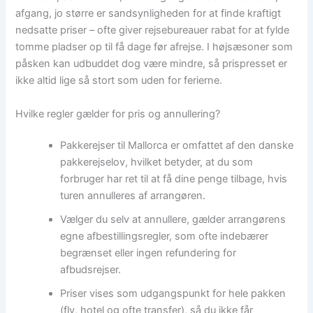
afgang, jo større er sandsynligheden for at finde kraftigt
nedsatte priser – ofte giver rejsebureauer rabat for at fylde
tomme pladser op til få dage før afrejse. I højsæsoner som
påsken kan udbuddet dog være mindre, så prispresset er
ikke altid lige så stort som uden for ferierne.
Hvilke regler gælder for pris og annullering?
Pakkerejser til Mallorca er omfattet af den danske
pakkerejselov, hvilket betyder, at du som
forbruger har ret til at få dine penge tilbage, hvis
turen annulleres af arrangøren.
Vælger du selv at annullere, gælder arrangørens
egne afbestillingsregler, som ofte indebærer
begrænset eller ingen refundering for
afbudsrejser.
Priser vises som udgangspunkt for hele pakken
(fly, hotel og ofte transfer), så du ikke får