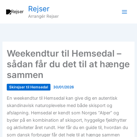
Gå
Rejser
til
Arrangér Rejser
indholdet
Weekendtur til Hemsedal –
sådan får du det til at hænge
sammen
Skirejser til Hemsedal
30/01/2026
En weekendtur til Hemsedal kan give dig en autentisk
skandinavisk naturoplevelse med både skisport og
afslapning. Hemsedal er kendt som Norges “Alper” og
byder på en kombination af skisport, hyggelige fjeldhytter
og aktiviteter året rundt. Her får du en guide til, hvordan du
som dansk forbruger får det hele til at hænge sammen