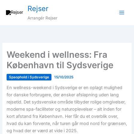
Gå
Rejser
til
indholdet
Arrangér Rejser
Weekend i wellness: Fra
København til Sydsverige
Spaophold i Sydsverige
15/10/2025
En wellness-weekend i Sydsverige er en oplagt mulighed
for danske forbrugere, der ønsker afslapning uden lang
rejsetid. Det sydsvenske område tilbyder rolige omgivelser,
moderne spa-faciliteter og naturoplevelser – alt inden for
kort afstand fra København. Her får du et overblik over,
hvad du kan forvente, når turen går mod nord for grænsen,
og hvad der er værd at vide i 2025.