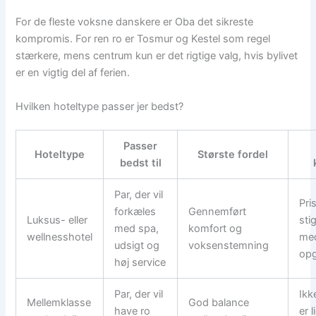
For de fleste voksne danskere er Oba det sikreste
kompromis. For ren ro er Tosmur og Kestel som regel
stærkere, mens centrum kun er det rigtige valg, hvis bylivet
er en vigtig del af ferien.
Hvilken hoteltype passer jer bedst?
Passer
Hoteltype
Største fordel
bedst til
Par, der vil
Pri
forkæles
Gennemført
Luksus- eller
sti
med spa,
komfort og
wellnesshotel
me
udsigt og
voksenstemning
opg
høj service
Par, der vil
Ikk
Mellemklasse
God balance
have ro
er l