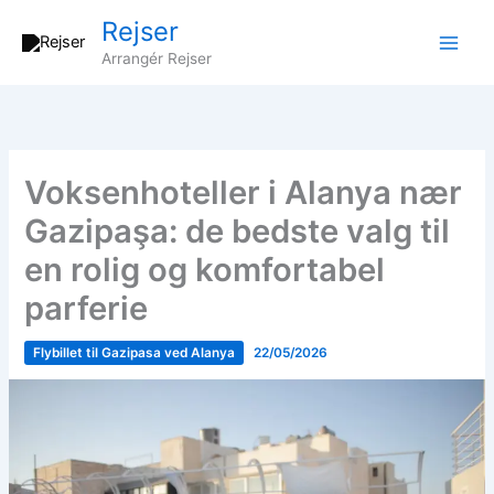
Gå
Rejser
til
Arrangér Rejser
indholdet
Voksenhoteller i Alanya nær
Gazipaşa: de bedste valg til
en rolig og komfortabel
parferie
Flybillet til Gazipasa ved Alanya
22/05/2026