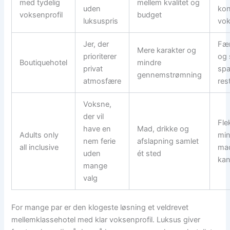
med tydelig
mellem kvalitet og
uden
kon
voksenprofil
budget
luksuspris
vok
Jer, der
Fær
Mere karakter og
prioriterer
og 
Boutiquehotel
mindre
privat
spa
gennemstrømning
atmosfære
res
Voksne,
der vil
Fle
have en
Mad, drikke og
Adults only
min
nem ferie
afslapning samlet
all inclusive
mad
uden
ét sted
kan
mange
valg
For mange par er den klogeste løsning et veldrevet
mellemklassehotel med klar voksenprofil. Luksus giver