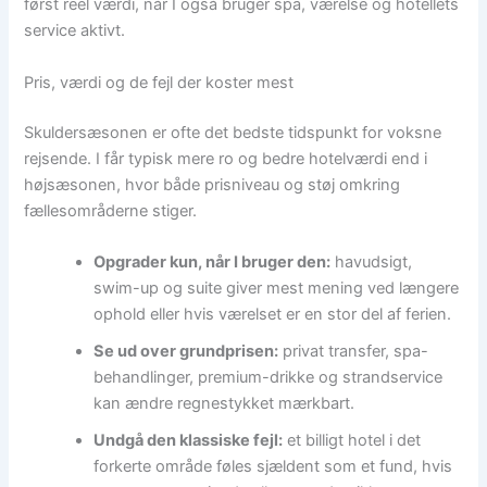
først reel værdi, når I også bruger spa, værelse og hotellets
service aktivt.
Pris, værdi og de fejl der koster mest
Skuldersæsonen er ofte det bedste tidspunkt for voksne
rejsende. I får typisk mere ro og bedre hotelværdi end i
højsæsonen, hvor både prisniveau og støj omkring
fællesområderne stiger.
Opgrader kun, når I bruger den:
havudsigt,
swim-up og suite giver mest mening ved længere
ophold eller hvis værelset er en stor del af ferien.
Se ud over grundprisen:
privat transfer, spa-
behandlinger, premium-drikke og strandservice
kan ændre regnestykket mærkbart.
Undgå den klassiske fejl:
et billigt hotel i det
forkerte område føles sjældent som et fund, hvis