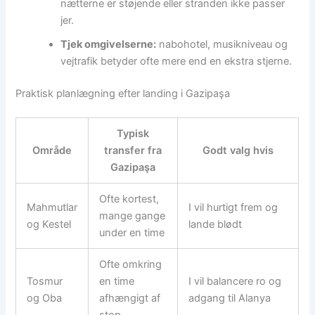
nætterne er støjende eller stranden ikke passer
jer.
Tjek omgivelserne:
nabohotel, musikniveau og
vejtrafik betyder ofte mere end en ekstra stjerne.
Praktisk planlægning efter landing i Gazipaşa
Typisk
Område
transfer fra
Godt valg hvis
Gazipaşa
Ofte kortest,
Mahmutlar
I vil hurtigt frem og
mange gange
og Kestel
lande blødt
under en time
Ofte omkring
Tosmur
en time
I vil balancere ro og
og Oba
afhængigt af
adgang til Alanya
stop