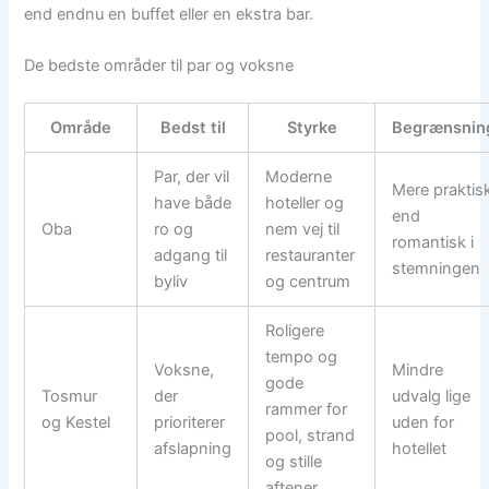
end endnu en buffet eller en ekstra bar.
De bedste områder til par og voksne
Område
Bedst til
Styrke
Begrænsnin
Par, der vil
Moderne
Mere praktis
have både
hoteller og
end
Oba
ro og
nem vej til
romantisk i
adgang til
restauranter
stemningen
byliv
og centrum
Roligere
tempo og
Voksne,
Mindre
gode
Tosmur
der
udvalg lige
rammer for
og Kestel
prioriterer
uden for
pool, strand
afslapning
hotellet
og stille
aftener