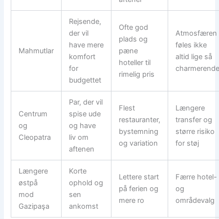
Rejsende,
Ofte god
der vil
Atmosfæren
plads og
have mere
føles ikke
Mahmutlar
pæne
komfort
altid lige så
hoteller til
for
charmerend
rimelig pris
budgettet
Par, der vil
Flest
Længere
Centrum
spise ude
restauranter,
transfer og
og
og have
bystemning
større risiko
Cleopatra
liv om
og variation
for støj
aftenen
Længere
Korte
Lettere start
Færre hotel-
østpå
ophold og
på ferien og
og
mod
sen
mere ro
områdevalg
Gazipaşa
ankomst