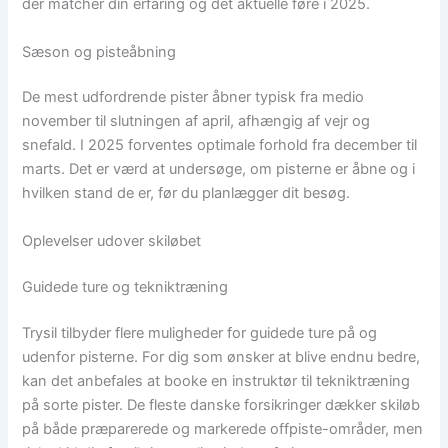
der matcher din erfaring og det aktuelle føre i 2025.
Sæson og pisteåbning
De mest udfordrende pister åbner typisk fra medio
november til slutningen af april, afhængig af vejr og
snefald. I 2025 forventes optimale forhold fra december til
marts. Det er værd at undersøge, om pisterne er åbne og i
hvilken stand de er, før du planlægger dit besøg.
Oplevelser udover skiløbet
Guidede ture og tekniktræning
Trysil tilbyder flere muligheder for guidede ture på og
udenfor pisterne. For dig som ønsker at blive endnu bedre,
kan det anbefales at booke en instruktør til tekniktræning
på sorte pister. De fleste danske forsikringer dækker skiløb
på både præparerede og markerede offpiste-områder, men