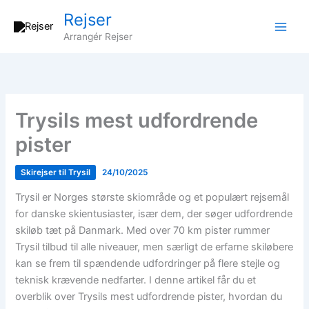
Gå
Rejser
til
Arrangér Rejser
indholdet
Trysils mest udfordrende
pister
Skirejser til Trysil
24/10/2025
Trysil er Norges største skiområde og et populært rejsemål
for danske skientusiaster, især dem, der søger udfordrende
skiløb tæt på Danmark. Med over 70 km pister rummer
Trysil tilbud til alle niveauer, men særligt de erfarne skiløbere
kan se frem til spændende udfordringer på flere stejle og
teknisk krævende nedfarter. I denne artikel får du et
overblik over Trysils mest udfordrende pister, hvordan du