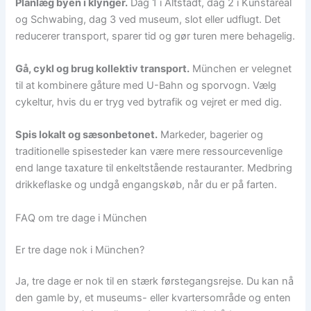
Planlæg byen i klynger.
Dag 1 i Altstadt, dag 2 i Kunstareal
og Schwabing, dag 3 ved museum, slot eller udflugt. Det
reducerer transport, sparer tid og gør turen mere behagelig.
Gå, cykl og brug kollektiv transport.
München er velegnet
til at kombinere gåture med U-Bahn og sporvogn. Vælg
cykeltur, hvis du er tryg ved bytrafik og vejret er med dig.
Spis lokalt og sæsonbetonet.
Markeder, bagerier og
traditionelle spisesteder kan være mere ressourcevenlige
end lange taxature til enkeltstående restauranter. Medbring
drikkeflaske og undgå engangskøb, når du er på farten.
FAQ om tre dage i München
Er tre dage nok i München?
Ja, tre dage er nok til en stærk førstegangsrejse. Du kan nå
den gamle by, et museums- eller kvartersområde og enten