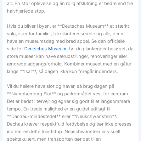
alt. Én stor oplevelse og én rolig afslutning er bedre end tre
halvhjertede stop.
Hvis du bliver i byen, er **Deutsches Museum** et stærkt
valg, især for familier, teknikinteresserede og alle, der vil
have en museumsdag med bred appel. Se den officielle
side for
Deutsches Museum
, før du planlægger besøget, da
store museer kan have særudstillinger, renoveringer eller
ændrede adgangsforhold. Kombinér museet med en gåtur
langs **Isar**, så dagen ikke kun foregår indendørs.
Vil du hellere have slot og haver, så brug dagen på
**Nymphenburg Slot** og parkområdet vest for centrum.
Det er bedst i tørvejr og egner sig godt til et langsommere
tempo. En tredje mulighed er en guidet udflugt til
**Dachau-mindestedet** eller **Neuschwanstein**.
Dachau kræver respektfuld fordybelse og bør ikke presses
ind mellem lette turiststop. Neuschwanstein er visuelt
spektakulært, men transporten gør det til en