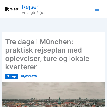
Gå
Rejser
til
Arrangér Rejser
indholdet
Tre dage i München:
praktisk rejseplan med
oplevelser, ture og lokale
kvarterer
3 dage
28/05/2026