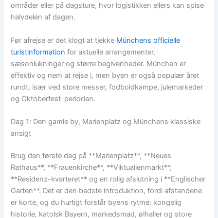
områder eller på dagsture, hvor logistikken ellers kan spise
halvdelen af dagen.
Før afrejse er det klogt at tjekke
Münchens officielle
turistinformation
for aktuelle arrangementer,
sæsonlukninger og større begivenheder. München er
effektiv og nem at rejse i, men byen er også populær året
rundt, især ved store messer, fodboldkampe, julemarkeder
og Oktoberfest-perioden.
Dag 1: Den gamle by, Marienplatz og Münchens klassiske
ansigt
Brug den første dag på **Marienplatz**, **Neues
Rathaus**, **Frauenkirche**, **Viktualienmarkt**,
**Residenz-kvarteret** og en rolig afslutning i **Englischer
Garten**. Det er den bedste introduktion, fordi afstandene
er korte, og du hurtigt forstår byens rytme: kongelig
historie, katolsk Bayern, markedsmad, ølhaller og store