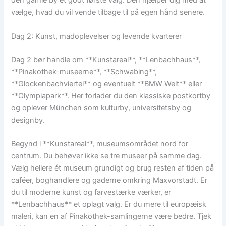
den gamle by et godt første valg. Den hjælper dig med at
vælge, hvad du vil vende tilbage til på egen hånd senere.
Dag 2: Kunst, madoplevelser og levende kvarterer
Dag 2 bør handle om **Kunstareal**, **Lenbachhaus**,
**Pinakothek-museerne**, **Schwabing**,
**Glockenbachviertel** og eventuelt **BMW Welt** eller
**Olympiapark**. Her forlader du den klassiske postkortby
og oplever München som kulturby, universitetsby og
designby.
Begynd i **Kunstareal**, museumsområdet nord for
centrum. Du behøver ikke se tre museer på samme dag.
Vælg hellere ét museum grundigt og brug resten af tiden på
caféer, boghandlere og gaderne omkring Maxvorstadt. Er
du til moderne kunst og farvestærke værker, er
**Lenbachhaus** et oplagt valg. Er du mere til europæisk
maleri, kan en af Pinakothek-samlingerne være bedre. Tjek