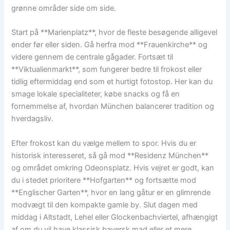
grønne områder side om side.
Start på **Marienplatz**, hvor de fleste besøgende alligevel
ender før eller siden. Gå herfra mod **Frauenkirche** og
videre gennem de centrale gågader. Fortsæt til
**Viktualienmarkt**, som fungerer bedre til frokost eller
tidlig eftermiddag end som et hurtigt fotostop. Her kan du
smage lokale specialiteter, købe snacks og få en
fornemmelse af, hvordan München balancerer tradition og
hverdagsliv.
Efter frokost kan du vælge mellem to spor. Hvis du er
historisk interesseret, så gå mod **Residenz München**
og området omkring Odeonsplatz. Hvis vejret er godt, kan
du i stedet prioritere **Hofgarten** og fortsætte mod
**Englischer Garten**, hvor en lang gåtur er en glimrende
modvægt til den kompakte gamle by. Slut dagen med
middag i Altstadt, Lehel eller Glockenbachviertel, afhængigt
af om du vil have klassisk bayersk mad eller et mere