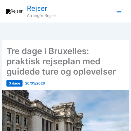
Gå
Rejser
til
Arrangér Rejser
indholdet
Tre dage i Bruxelles:
praktisk rejseplan med
guidede ture og oplevelser
3 dage
26/05/2026