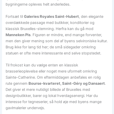
bygningerne opleves helt anderledes.
Fortsæt til
Galeries Royales Saint-Hubert
, den elegante
overdækkede passage med butikker, konditorier og
klassisk Bruxelles-stemning. Herfra kan du gå mod
Manneken Pis
. Figuren er mindre, end mange forventer,
men den giver mening som del af byens selvironiske kultur.
Brug ikke for lang tid her; de små sidegader omkring
statuen er ofte mere interessante end selve stopstedet.
Til frokost kan du vælge enten en klassisk
brasserieoplevelse eller noget mere uformelt omkring
Sainte-Catherine. Om eftermiddagen anbefales en rolig
rute gennem
Bourse-kvarteret, Saint-Géry og Dansaert
.
Det giver et mere nutidigt billede af Bruxelles med
designbutikker, barer og lokal hverdagsenergi. Har du
interesse for tegneserier, så hold øje med byens mange
gavlmalerier undervejs.