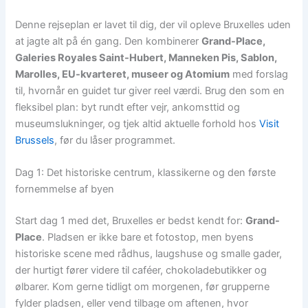
Denne rejseplan er lavet til dig, der vil opleve Bruxelles uden
at jagte alt på én gang. Den kombinerer
Grand-Place,
Galeries Royales Saint-Hubert, Manneken Pis, Sablon,
Marolles, EU-kvarteret, museer og Atomium
med forslag
til, hvornår en guidet tur giver reel værdi. Brug den som en
fleksibel plan: byt rundt efter vejr, ankomsttid og
museumslukninger, og tjek altid aktuelle forhold hos
Visit
Brussels
, før du låser programmet.
Dag 1: Det historiske centrum, klassikerne og den første
fornemmelse af byen
Start dag 1 med det, Bruxelles er bedst kendt for:
Grand-
Place
. Pladsen er ikke bare et fotostop, men byens
historiske scene med rådhus, laugshuse og smalle gader,
der hurtigt fører videre til caféer, chokoladebutikker og
ølbarer. Kom gerne tidligt om morgenen, før grupperne
fylder pladsen, eller vend tilbage om aftenen, hvor