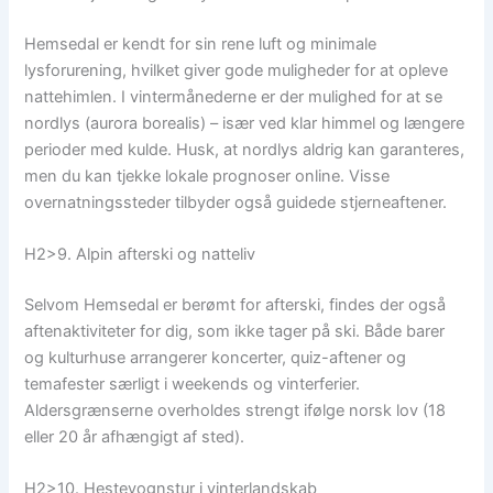
Hemsedal er kendt for sin rene luft og minimale
lysforurening, hvilket giver gode muligheder for at opleve
nattehimlen. I vintermånederne er der mulighed for at se
nordlys (aurora borealis) – især ved klar himmel og længere
perioder med kulde. Husk, at nordlys aldrig kan garanteres,
men du kan tjekke lokale prognoser online. Visse
overnatningssteder tilbyder også guidede stjerneaftener.
H2>9. Alpin afterski og natteliv
Selvom Hemsedal er berømt for afterski, findes der også
aftenaktiviteter for dig, som ikke tager på ski. Både barer
og kulturhuse arrangerer koncerter, quiz-aftener og
temafester særligt i weekends og vinterferier.
Aldersgrænserne overholdes strengt ifølge norsk lov (18
eller 20 år afhængigt af sted).
H2>10. Hestevognstur i vinterlandskab