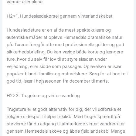
venner eller alene.
H2>1. Hundeslædekørsel gennem vinterlandskabet
Hundeslædeture er en af de mest spektakulære og
autentiske måder at opleve Hemsedals dramatiske natur
på. Turene foregår ofte med professionelle guider og god
sikkerhedsbriefing. Du kan vælge både korte og længere
ture, hvor du selv får lov til at styre slæden under
vejledning, eller sidde som passager. Oplevelsen er især
populær blandt familier og naturelskere. Sørg for at booke i
god tid, især i højsæsonen fra december til marts.
H2>2. Trugeture og vinter-vandring
Trugeture er et godt alternativ for dig, der vil udforske et
roligere sidespor til alpint skiløb. Med truger spændt på
støvlerne får du adgang til afmærkede vinter-vandrerruter
gennem Hemsedals skove og åbne fjeldlandskab. Mange