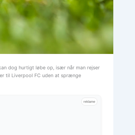
kan dog hurtigt løbe op, især når man rejser
er til Liverpool FC uden at sprænge
reklame