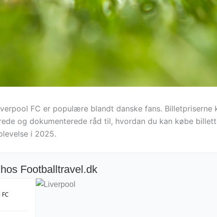
verpool FC er populære blandt danske fans. Billetpriserne 
ede og dokumenterede råd til, hvordan du kan købe billett
plevelse i 2025.
 hos Footballtravel.dk
l FC