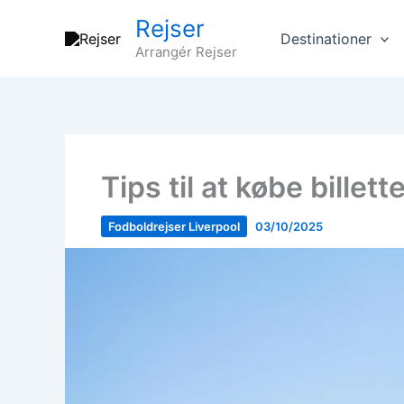
Gå
Rejser
til
Destinationer
Arrangér Rejser
indholdet
Tips til at købe billet
Fodboldrejser Liverpool
03/10/2025