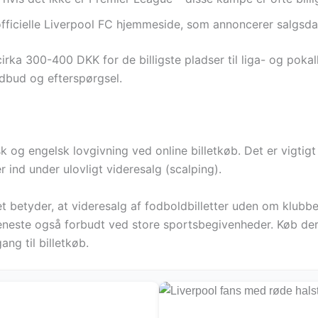
officielle Liverpool FC hjemmeside, som annoncerer salgsdat
 cirka 300-400 DKK for de billigste pladser til liga- og poka
udbud og efterspørgsel.
g engelsk lovgivning ved online billetkøb. Det er vigtigt ku
er ind under ulovligt videresalg (scalping).
t betyder, at videresalg af fodboldbilletter uden om klubbe
jeneste også forbudt ved store sportsbegivenheder. Køb der
ng til billetkøb.