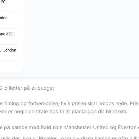
l FC
ondon
land AFC
C
i London
-billetter på et budget
de timing og forberedelse, hvis prisen skal holdes nede. Pr
r er nogle centrale tips til at planlægge dit billetkøb:
e på kampe mod hold som Manchester United og Everton er
hvis det ikke er Premier League – disse kampe er ofte billi