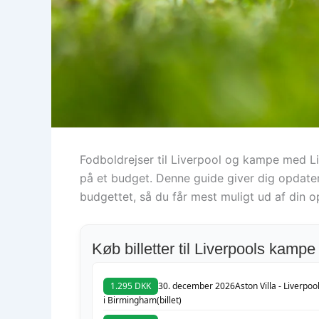
Fodboldrejser til Liverpool og kampe med Li
på et budget. Denne guide giver dig opdater
budgettet, så du får mest muligt ud af din o
Køb billetter til Liverpools kampe
1.295 DKK
30. december 2026
Aston Villa - Liverpoo
i Birmingham
(billet)