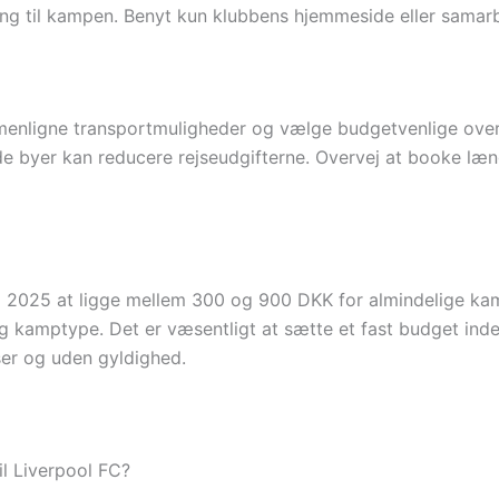
gang til kampen. Benyt kun klubbens hjemmeside eller samar
menligne transportmuligheder og vælge budgetvenlige overna
de byer kan reducere rejseudgifterne. Overvej at booke læn
tes i 2025 at ligge mellem 300 og 900 DKK for almindelige 
g kamptype. Det er væsentligt at sætte et fast budget inde
iser og uden gyldighed.
til Liverpool FC?