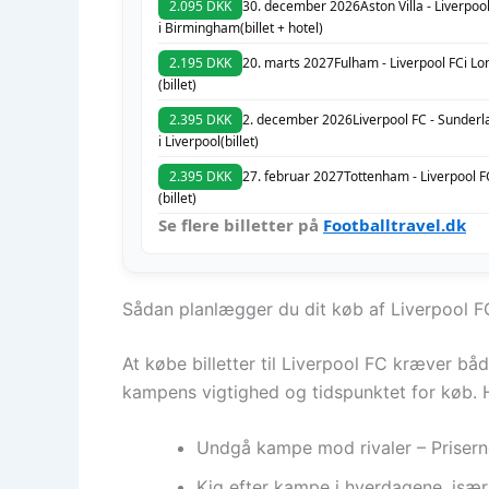
2.095 DKK
30. december 2026
Aston Villa - Liverpoo
i Birmingham
(billet + hotel)
2.195 DKK
20. marts 2027
Fulham - Liverpool FC
i L
(billet)
2.395 DKK
2. december 2026
Liverpool FC - Sunder
i Liverpool
(billet)
2.395 DKK
27. februar 2027
Tottenham - Liverpool F
(billet)
Se flere billetter på
Footballtravel.dk
Sådan planlægger du dit køb af Liverpool FC
At købe billetter til Liverpool FC kræver bå
kampens vigtighed og tidspunktet for køb. He
Undgå kampe mod rivaler – Prisern
Kig efter kampe i hverdagene, især 