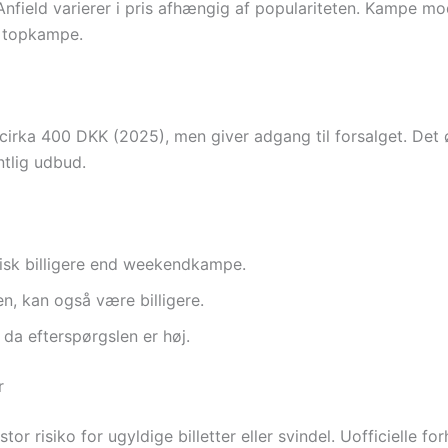
nfield varierer i pris afhængig af populariteten. Kampe mod 
d topkampe.
rka 400 DKK (2025), men giver adgang til forsalget. Det øge
ntlig udbud.
isk billigere end weekendkampe.
en, kan også være billigere.
da efterspørgslen er høj.
r
or risiko for ugyldige billetter eller svindel. Uofficielle f