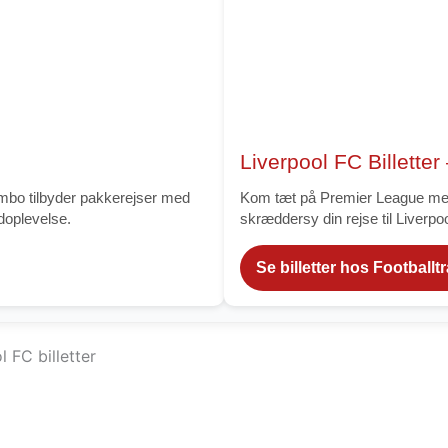
Liverpool FC Billetter
mbo tilbyder pakkerejser med
Kom tæt på Premier League med F
ldoplevelse.
skræddersy din rejse til Liverpoo
Se billetter hos Footballt
l FC billetter