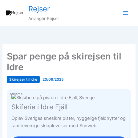
Gå
Rejser
til
indholdet
Arrangér Rejser
Spar penge på skirejsen til
Idre
Skirejser til Idre
20/09/2025
reklame
Skiferie i Idre Fjäll
Oplev Sveriges snesikre pister, hyggelige fjeldhytter og
familievenlige skioplevelser med Sunweb.