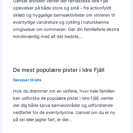
Uanset årstiden venter der fantastiske Idre Fjäll
oplevelser på både store og små – fra actionfyldt
skiløb og hyggelige børneaktiviteter om vinteren til
eventyrlige vandreture og cykling i naturskønne
omgivelser om sommeren. Gør din familieferie ekstra
mindeværdig med alt det bedste,…
De mest populære pister i Idre Fjäll
Skirejser til Idre
Hvis du drømmer om en skiferie, hvor hele familien
kan udforske de populære pister i Idre Fjäll, venter
der dig både sjove børneområder og udfordrende
nedfarter for de eventyrlystne. Uanset om du er ny
på ski eller jagter fart, er der…