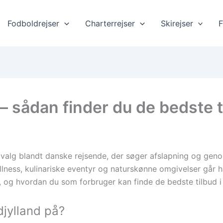
Fodboldrejser
Charterrejser
Skirejser
F
 – sådan finder du de bedste t
t valg blandt danske rejsende, der søger afslapning og gen
lness, kulinariske eventyr og naturskønne omgivelser går hå
d, og hvordan du som forbruger kan finde de bedste tilbud i
djylland på?