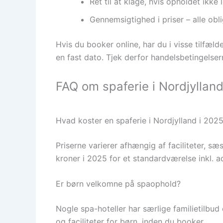
Ret til at klage, hvis opholdet ikke
Gennemsigtighed i priser – alle obl
Hvis du booker online, har du i visse tilfæl
en fast dato. Tjek derfor handelsbetingelsern
FAQ om spaferie i Nordjyllan
Hvad koster en spaferie i Nordjylland i 202
Priserne varierer afhængig af faciliteter, 
kroner i 2025 for et standardværelse inkl.
Er børn velkomne på spaophold?
Nogle spa-hoteller har særlige familietilbud
og faciliteter for børn, inden du booker.