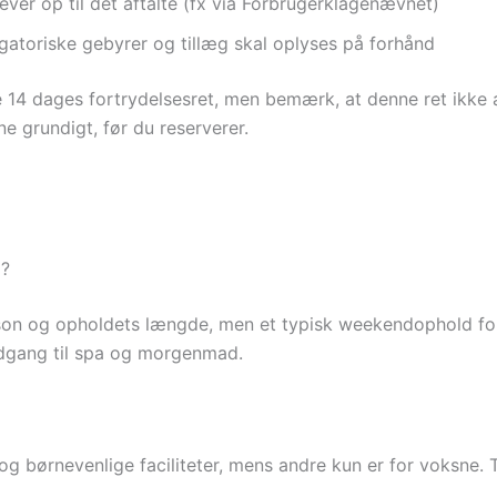
 lever op til det aftalte (fx via Forbrugerklagenævnet)
igatoriske gebyrer og tillæg skal oplyses på forhånd
de 14 dages fortrydelsesret, men bemærk, at denne ret ikke a
e grundigt, før du reserverer.
d
5?
sæson og opholdets længde, men et typisk weekendophold fo
 adgang til spa og morgenmad.
 og børnevenlige faciliteter, mens andre kun er for voksne.