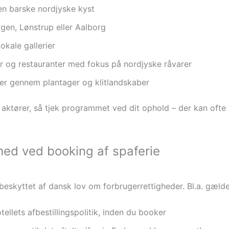
en barske nordjyske kyst
en, Lønstrup eller Aalborg
okale gallerier
r og restauranter med fokus på nordjyske råvarer
ter gennem plantager og klitlandskaber
ktører, så tjek programmet ved dit ophold – der kan ofte t
hed ved booking af spaferie
beskyttet af dansk lov om forbrugerrettigheder. Bl.a. gælde
otellets afbestillingspolitik, inden du booker