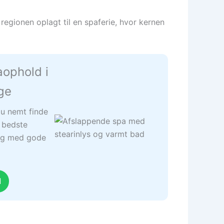
regionen oplagt til en spaferie, hvor kernen
aophold i
ge
u nemt finde
 bedste
r og med gode
d