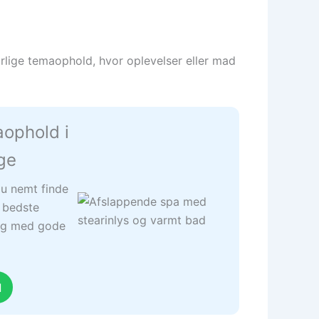
lige temaophold, hvor oplevelser eller mad
aophold i
ge
u nemt finde
 bedste
r og med gode
d