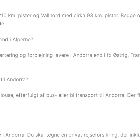
10 km. pister og Vallnord med cirka 93 km. pister. Begge 
de.
 end i Alperne?
vartering og forplejning lavere i Andorra end i fx Østrig, Fr
il Andorra?
louse, efterfulgt af bus- eller biltransport til Andorra. Der f
i Andorra. Du skal tegne en privat rejseforsikring, der ink