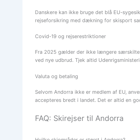
Danskere kan ikke bruge det blå EU-sygesikr
rejseforsikring med dækning for skisport sam
Covid-19 og rejserestriktioner
Fra 2025 gælder der ikke længere særskilte
ved nye udbrud. Tjek altid Udenrigsministeri
Valuta og betaling
Selvom Andorra ikke er medlem af EU, anvend
accepteres bredt i landet. Det er altid en go
FAQ: Skirejser til Andorra
Hvilke skiområder er størst i Andorra?