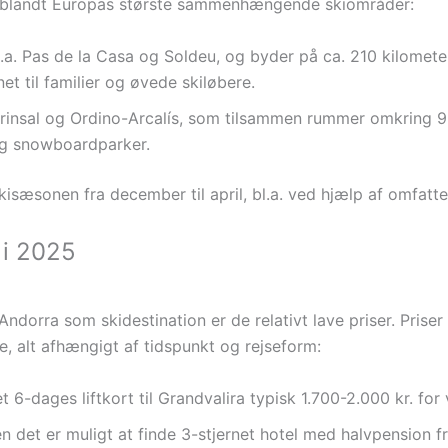
re blandt Europas største sammenhængende skiområder:
l.a. Pas de la Casa og Soldeu, og byder på ca. 210 kilometer
et til familier og øvede skiløbere.
nsal og Ordino-Arcalís, som tilsammen rummer omkring 93 
og snowboardparker.
isæsonen fra december til april, bl.a. ved hjælp af omfat
a i 2025
dorra som skidestination er de relativt lave priser. Priser 
e, alt afhængigt af tidspunkt og rejseform:
 6-dages liftkort til Grandvalira typisk 1.700-2.000 kr. for
n det er muligt at finde 3-stjernet hotel med halvpension fr