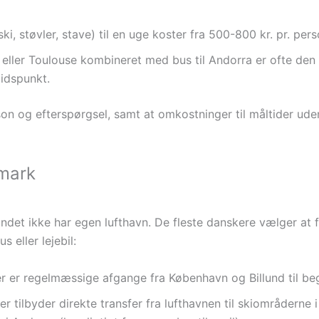
i, støvler, stave) til en uge koster fra 500-800 kr. pr. pers
 eller Toulouse kombineret med bus til Andorra er ofte den b
tidspunkt.
n og efterspørgsel, samt at omkostninger til måltider uden 
nmark
landet ikke har egen lufthavn. De fleste danskere vælger at f
 eller lejebil:
 er regelmæssige afgange fra København og Billund til be
r tilbyder direkte transfer fra lufthavnen til skiområderne i