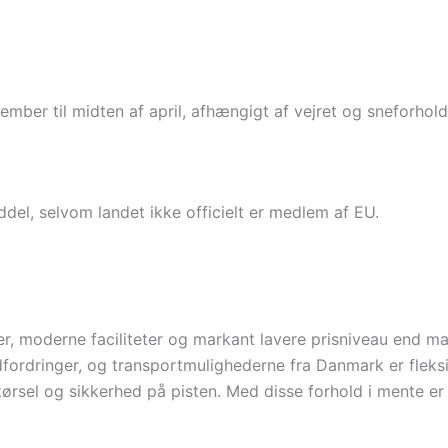
mber til midten af april, afhængigt af vejret og sneforhol
el, selvom landet ikke officielt er medlem af EU.
åder, moderne faciliteter og markant lavere prisniveau end 
ordringer, og transportmulighederne fra Danmark er fleksib
rsel og sikkerhed på pisten. Med disse forhold i mente er 