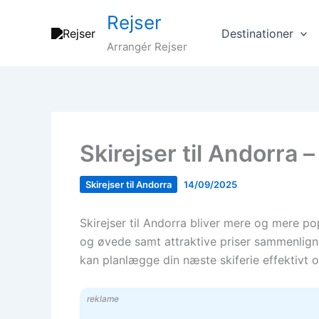
Gå
Rejser
til
Destinationer
indholdet
Arrangér Rejser
Skirejser til Andorra –
Skirejser til Andorra
14/09/2025
Skirejser til Andorra bliver mere og mere 
og øvede samt attraktive priser sammenligne
kan planlægge din næste skiferie effektivt o
reklame