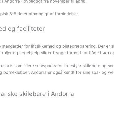
 Andorra (lovpligtigt fra november til april).
ypisk 6-8 timer afhængigt af forbindelser.
d og faciliteter
 standarder for liftsikkerhed og pistepræparering. Der er s
atruljer og lægehjælp sikrer trygge forhold for både børn o
resorts samt flere snowparks for freestyle-skiløbere og sno
g børneklubber. Andorra er også kendt for sine spa- og wel
danske skiløbere i Andorra