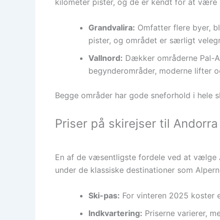
kilometer pister, og de er kendt for at væ
Grandvalira:
Omfatter flere byer, b
pister, og området er særligt velegn
Vallnord:
Dækker områderne Pal-Ari
begynderområder, moderne lifter 
Begge områder har gode sneforhold i hele sk
Priser på skirejser til Andorr
En af de væsentligste fordele ved at vælge An
under de klassiske destinationer som Alpern
Ski-pas:
For vinteren 2025 koster et
Indkvartering:
Priserne varierer, me