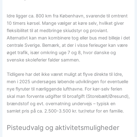
Idre ligger ca. 800 km fra København, svarende til omtrent
10 timers kørsel. Mange vælger at køre selv, hvilket giver
fleksibilitet til at medbringe skiudstyr og proviant.
Alternativt kan man kombinere tog eller bus med billeje i det
centrale Sverige. Bemærk, at der i visse ferieuger kan være
øget trafik, især omkring uge 7 og 8, hvor danske og
svenske skoleferier falder sammen.
Tidligere har det ikke været muligt at flyve direkte til Idre,
men i 2025 undersøges løbende udviklingen for eventuelle
nye flyruter til nærliggende lufthavne. For kør-selv ferien
skal man forvente udgifter til broafgift (Storebælt/Øresund),
brændstof og evt. overnatning undervejs – typisk en
samlet pris på ca. 2.500-3.500 kr. tur/retur for en familie.
Pisteudvalg og aktivitetsmuligheder