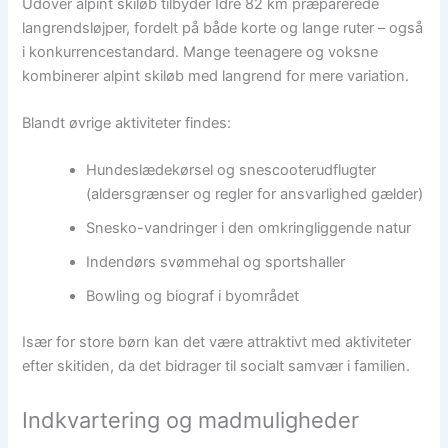
Udover alpint skiløb tilbyder Idre 82 km præparerede
langrendsløjper, fordelt på både korte og lange ruter – også
i konkurrencestandard. Mange teenagere og voksne
kombinerer alpint skiløb med langrend for mere variation.
Blandt øvrige aktiviteter findes:
Hundeslædekørsel og snescooterudflugter
(aldersgrænser og regler for ansvarlighed gælder)
Snesko-vandringer i den omkringliggende natur
Indendørs svømmehal og sportshaller
Bowling og biograf i byområdet
Især for store børn kan det være attraktivt med aktiviteter
efter skitiden, da det bidrager til socialt samvær i familien.
Indkvartering og madmuligheder