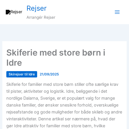
Gå
Rejser
til
indholdet
Arrangér Rejser
Skiferie med store børn i
Idre
Skirejser til Idre
21/09/2025
Skiferie for familier med store børn stiller ofte særlige krav
til pister, aktiviteter og logistik. Idre, beliggende i det
nordlige Dalarna, Sverige, er et populært valg for mange
danske familier, der ønsker snesikre forhold, overskuelige
rejseafstande og gode muligheder for både skiløb og andre
vinteraktiviteter. Denne artikel ser nærmere på, hvad der
gør Idre attraktiv for familier med store børn, hvilke