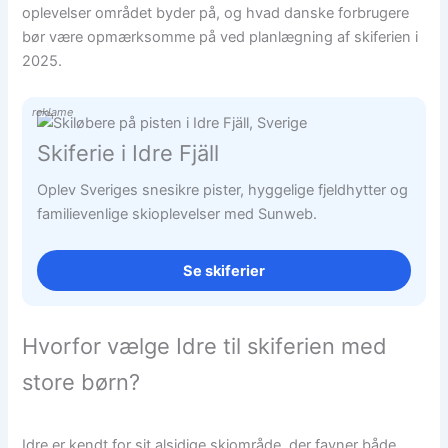
oplevelser området byder på, og hvad danske forbrugere
bør være opmærksomme på ved planlægning af skiferien i
2025.
reklame
Skiferie i Idre Fjäll
Oplev Sveriges snesikre pister, hyggelige fjeldhytter og
familievenlige skioplevelser med Sunweb.
Se skiferier
Hvorfor vælge Idre til skiferien med
store børn?
Idre er kendt for sit alsidige skiområde, der favner både