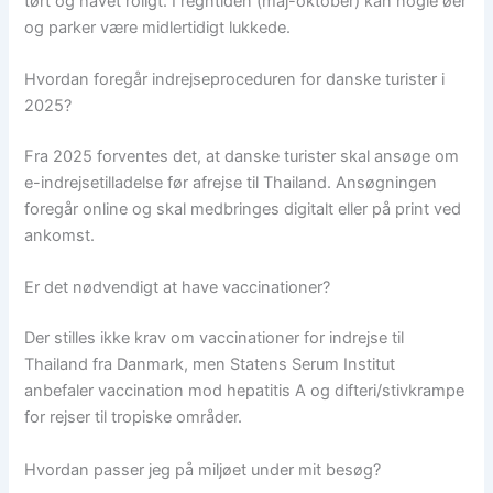
tørt og havet roligt. I regntiden (maj-oktober) kan nogle øer
og parker være midlertidigt lukkede.
Hvordan foregår indrejseproceduren for danske turister i
2025?
Fra 2025 forventes det, at danske turister skal ansøge om
e-indrejsetilladelse før afrejse til Thailand. Ansøgningen
foregår online og skal medbringes digitalt eller på print ved
ankomst.
Er det nødvendigt at have vaccinationer?
Der stilles ikke krav om vaccinationer for indrejse til
Thailand fra Danmark, men Statens Serum Institut
anbefaler vaccination mod hepatitis A og difteri/stivkrampe
for rejser til tropiske områder.
Hvordan passer jeg på miljøet under mit besøg?