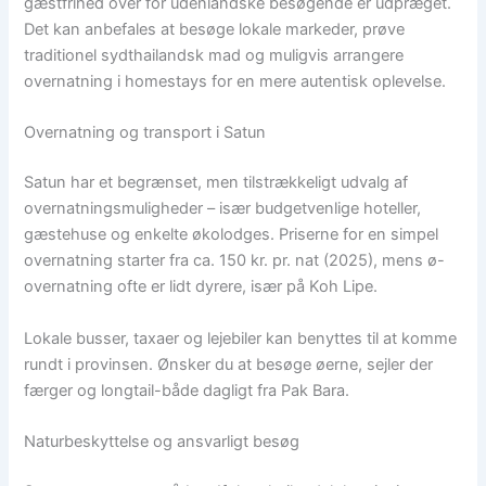
gæstfrihed over for udenlandske besøgende er udpræget.
Det kan anbefales at besøge lokale markeder, prøve
traditionel sydthailandsk mad og muligvis arrangere
overnatning i homestays for en mere autentisk oplevelse.
Overnatning og transport i Satun
Satun har et begrænset, men tilstrækkeligt udvalg af
overnatningsmuligheder – især budgetvenlige hoteller,
gæstehuse og enkelte økolodges. Priserne for en simpel
overnatning starter fra ca. 150 kr. pr. nat (2025), mens ø-
overnatning ofte er lidt dyrere, især på Koh Lipe.
Lokale busser, taxaer og lejebiler kan benyttes til at komme
rundt i provinsen. Ønsker du at besøge øerne, sejler der
færger og longtail-både dagligt fra Pak Bara.
Naturbeskyttelse og ansvarligt besøg