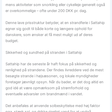
mens aktiviteter som snorkling eller cykelleje generelt også
er overkommelige – ofte under 200 DKK pr. dag.
Denne lave prisstruktur betyder, at en strandferie i Sattahip
egner sig godt til både korte og længere ophold for
danskere, som ønsker at få mest muligt ud af deres
budget.
Sikkerhed og sundhed på stranden i Sattahip
Sattahip har de seneste år haft fokus på sikkerhed og
renlighed på strandene. Der findes livreddere ved de mest
besøgte strande i højsæsonen, og lokale myndigheder
foretager jævnligt opsyn. Når du bader, er det dog altid en
god idé at være opmærksom på strømforhold og
eventuelle advarsler om brandmænd i vandet.
Det anbefales at anvende solbeskyttelse med høj faktor
pga. stærk sol, og drikke rigeligt vand for at undgå