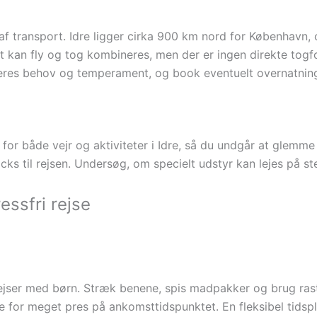
af transport. Idre ligger cirka 900 km nord for København, 
t kan fly og tog kombineres, men der er ingen direkte togfor
jeres behov og temperament, og book eventuelt overnatning 
for både vejr og aktiviteter i Idre, så du undgår at glemme e
acks til rejsen. Undersøg, om specielt udstyr kan lejes på 
essfri rejse
ejser med børn. Stræk benene, spis madpakker og brug raste
ge for meget pres på ankomsttidspunktet. En fleksibel tidspl