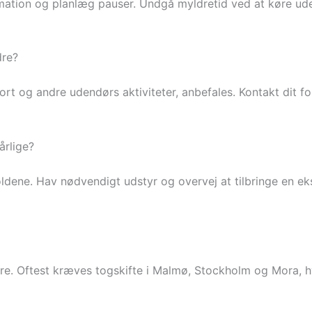
formation og planlæg pauser. Undgå myldretid ved at køre 
dre?
rt og andre udendørs aktiviteter, anbefales. Kontakt dit for
årlige?
oldene. Hav nødvendigt udstyr og overvej at tilbringe en eks
Idre. Oftest kræves togskifte i Malmø, Stockholm og Mora, h