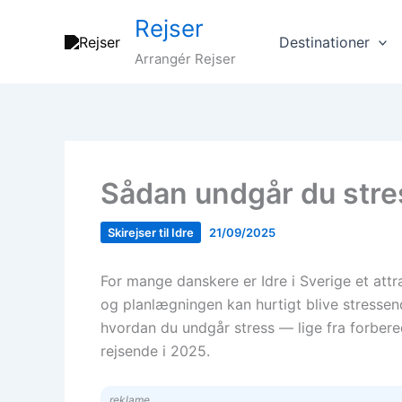
Gå
Rejser
til
Destinationer
indholdet
Arrangér Rejser
Sådan undgår du stress
Skirejser til Idre
21/09/2025
For mange danskere er Idre i Sverige et attra
og planlægningen kan hurtigt blive stressend
hvordan du undgår stress — lige fra forbere
rejsende i 2025.
reklame