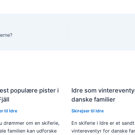
perne?
st populære pister i
Idre som vintereventyr
jäll
danske familier
r til Idre
Skirejser til Idre
u drømmer om en skiferie,
En skiferie i Idre er et sandt
ele familien kan udforske
vintereventyr for danske fam