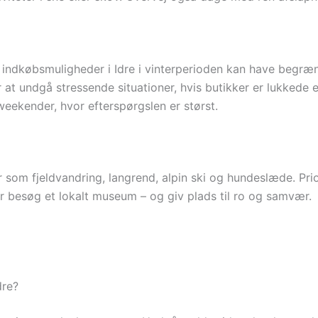
ndkøbsmuligheder i Idre i vinterperioden kan have begræn
t undgå stressende situationer, hvis butikker er lukkede el
weekender, hvor efterspørgslen er størst.
r som fjeldvandring, langrend, alpin ski og hundeslæde. Prio
ler besøg et lokalt museum – og giv plads til ro og samvær.
dre?