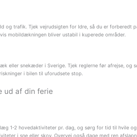
og trafik. Tjek vejrudsigten for Idre, så du er forberedt på 
 hvis mobildækningen bliver ustabil i kuperede områder.
 eller snekæder i Sverige. Tjek reglerne før afrejse, og sør
iskninger i bilen til uforudsete stop.
 ud af din ferie
g 1-2 hovedaktiviteter pr. dag, og sørg for tid til hvile o
viteter i sne eller skov. Overvej også dage med ren afslapn