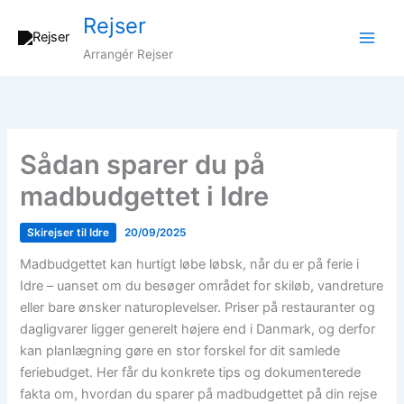
Gå
Rejser
til
indholdet
Arrangér Rejser
Sådan sparer du på
madbudgettet i Idre
Skirejser til Idre
20/09/2025
Madbudgettet kan hurtigt løbe løbsk, når du er på ferie i
Idre – uanset om du besøger området for skiløb, vandreture
eller bare ønsker naturoplevelser. Priser på restauranter og
dagligvarer ligger generelt højere end i Danmark, og derfor
kan planlægning gøre en stor forskel for dit samlede
feriebudget. Her får du konkrete tips og dokumenterede
fakta om, hvordan du sparer på madbudgettet på din rejse