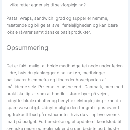
Hvilke retter egner sig til selvforplejning?
Pasta, wraps, sandwich, grød og supper er nemme,
mættende og billige at lave i ferielejligheden og kan bære
lokale råvarer samt danske basisprodukter.
Opsummering
Det er fuldt muligt at holde madbudgettet nede under ferien
i Idre, hvis du planlægger dine indkøb, medbringer
basisvarer hjemmefra og tilbereder hovedparten af
måltiderne selv. Priserne er højere end i Danmark, men med
praktiske tips – som at handle i større byer på vejen,
udnytte lokale rabatter og benytte selvforplejning – kan du
spare væsentligt. Udnyt muligheden for gratis postevand
og frokosttilbud på restauranter, hvis du vil opleve svensk
mad på budget. Forberedelse og et opdateret kendskab til
svenske priser og regler sikrer dig den bedste og billigste