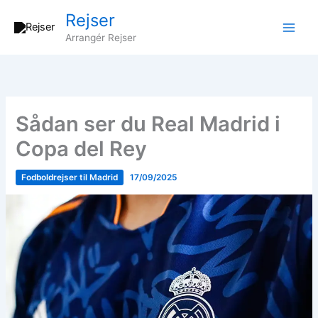
Gå
Rejser
til
Arrangér Rejser
indholdet
Sådan ser du Real Madrid i
Copa del Rey
Fodboldrejser til Madrid
17/09/2025