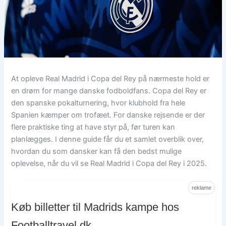
At opleve Real Madrid i Copa del Rey på nærmeste hold er
en drøm for mange danske fodboldfans. Copa del Rey er
den spanske pokalturnering, hvor klubhold fra hele
Spanien kæmper om trofæet. For danske rejsende er der
flere praktiske ting at have styr på, før turen kan
planlægges. I denne guide får du et samlet overblik over,
hvordan du som dansker kan få den bedst mulige
oplevelse, når du vil se Real Madrid i Copa del Rey i 2025.
reklame
Køb billetter til Madrids kampe hos
Footballtravel.dk