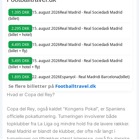
1.395 DKK
15. august 2026
Real Madrid - Real Sociedad
i Madrid
(billet)
2.295 DKK
15. august 2026
Real Madrid - Real Sociedad
i Madrid
(billet + hotel)
4.495 DKK
15. august 2026
Real Madrid - Real Sociedad
i Madrid
(billet + fly)
5.495 DKK
15. august 2026
Real Madrid - Real Sociedad
i Madrid
(billet + hotel + fly)
1.895 DKK
22. august 2026
Espanyol - Real Madrid
i Barcelona
(billet)
Se flere billetter på
Footballtravel.dk
Hvad er Copa del Rey?
Copa del Rey, også kaldet “Kongens Pokal”, er Spaniens
officielle pokalturnering. Turneringen involverer både
topklubber fra La Liga og mindre hold fra de lavere rækker.
Real Madrid er blandt de klubber, der ofte når langt i
turneringen og tiltrækker størst interesse, også fra danske