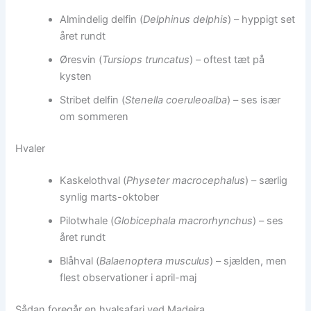
Almindelig delfin (
Delphinus delphis
) – hyppigt set
året rundt
Øresvin (
Tursiops truncatus
) – oftest tæt på
kysten
Stribet delfin (
Stenella coeruleoalba
) – ses især
om sommeren
Hvaler
Kaskelothval (
Physeter macrocephalus
) – særlig
synlig marts-oktober
Pilotwhale (
Globicephala macrorhynchus
) – ses
året rundt
Blåhval (
Balaenoptera musculus
) – sjælden, men
flest observationer i april-maj
Sådan foregår en hvalsafari ved Madeira