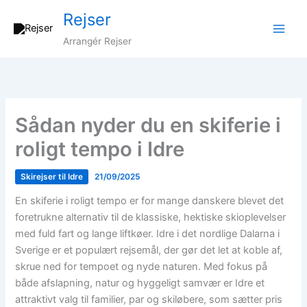
Gå
Rejser
til
indholdet
Arrangér Rejser
Sådan nyder du en skiferie i
roligt tempo i Idre
Skirejser til Idre
21/09/2025
En skiferie i roligt tempo er for mange danskere blevet det
foretrukne alternativ til de klassiske, hektiske skioplevelser
med fuld fart og lange liftkøer. Idre i det nordlige Dalarna i
Sverige er et populært rejsemål, der gør det let at koble af,
skrue ned for tempoet og nyde naturen. Med fokus på
både afslapning, natur og hyggeligt samvær er Idre et
attraktivt valg til familier, par og skiløbere, som sætter pris