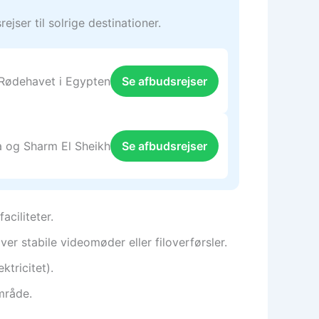
jser til solrige destinationer.
 Rødehavet i Egypten
Se afbudsrejser
a og Sharm El Sheikh
Se afbudsrejser
aciliteter.
er stabile videomøder eller filoverførsler.
tricitet).
mråde.