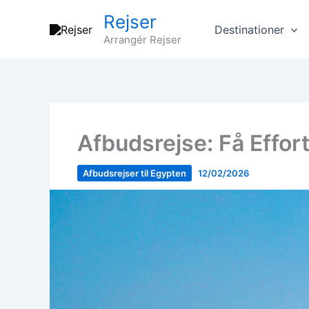
Gå
Rejser
til
Destinationer
Arrangér Rejser
indholdet
Afbudsrejse: Få Effor
Afbudsrejser til Egypten
12/02/2026