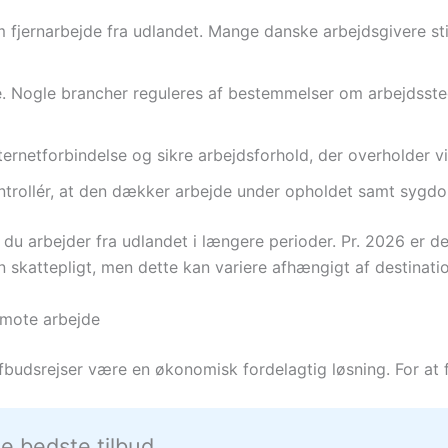
jernarbejde fra udlandet. Mange danske arbejdsgivere still
e. Nogle brancher reguleres af bestemmelser om arbejdsste
nternetforbindelse og sikre arbejdsforhold, der overholder v
trollér, at den dækker arbejde under opholdet samt sygdom
u arbejder fra udlandet i længere perioder. Pr. 2026 er det 
 skattepligt, men dette kan variere afhængigt af destinatio
emote arbejde
fbudsrejser være en økonomisk fordelagtig løsning. For at f
de bedste tilbud