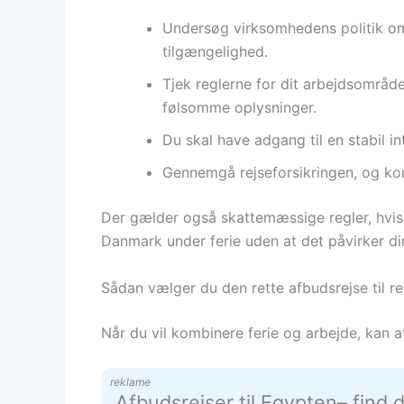
Undersøg virksomhedens politik om f
tilgængelighed.
Tjek reglerne for dit arbejdsområd
følsomme oplysninger.
Du skal have adgang til en stabil i
Gennemgå rejseforsikringen, og kon
Der gælder også skattemæssige regler, hvis d
Danmark under ferie uden at det påvirker din
Sådan vælger du den rette afbudsrejse til r
Når du vil kombinere ferie og arbejde, kan a
reklame
Afbudsrejser til Egypten– find 