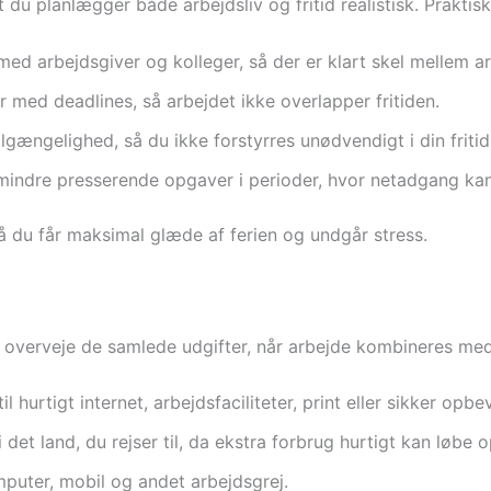
 du planlægger både arbejdsliv og fritid realistisk. Praktis
ed arbejdsgiver og kolleger, så der er klart skel mellem a
r med deadlines, så arbejdet ikke overlapper fritiden.
lgængelighed, så du ikke forstyrres unødvendigt i din fritid
 mindre presserende opgaver i perioder, hvor netadgang kan
så du får maksimal glæde af ferien og undgår stress.
u overveje de samlede udgifter, når arbejde kombineres med
 hurtigt internet, arbejdsfaciliteter, print eller sikker opbe
 det land, du rejser til, da ekstra forbrug hurtigt kan løbe o
puter, mobil og andet arbejdsgrej.