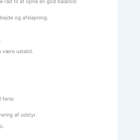
ke råd til at opnå en god balance:
rbejde og afslapning.
.
 være ustabil.
 ferie:
varing af udstyr.
p.