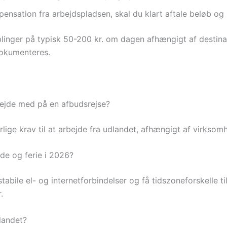
nsation fra arbejdspladsen, skal du klart aftale beløb og 
oblinger på typisk 50-200 kr. om dagen afhængigt af destina
dokumenteres.
bejde med på en afbudsrejse?
særlige krav til at arbejde fra udlandet, afhængigt af virksom
jde og ferie i 2026?
stabile el- og internetforbindelser og få tidszoneforskelle t
.
dlandet?