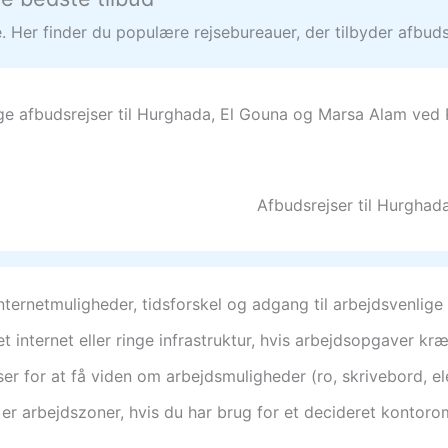
 Her finder du populære rejsebureauer, der tilbyder afbudsre
lige afbudsrejser til Hurghada, El Gouna og Marsa Alam ved
Afbudsrejser til Hurghad
ternetmuligheder, tidsforskel og adgang til arbejdsvenlige f
nternet eller ringe infrastruktur, hvis arbejdsopgaver kræv
r for at få viden om arbejdsmuligheder (ro, skrivebord, elek
 er arbejdszoner, hvis du har brug for et decideret kontoro